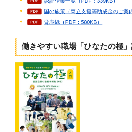
認証企業一覧（PDF：339KB）
国の施策（両立支援等助成金のご案内）
背表紙（PDF：580KB）
働きやすい職場「ひなたの極」認