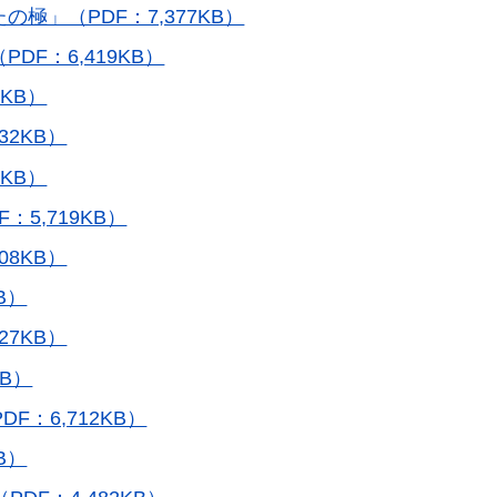
極」（PDF：7,377KB）
DF：6,419KB）
KB）
32KB）
KB）
5,719KB）
08KB）
B）
27KB）
KB）
：6,712KB）
B）