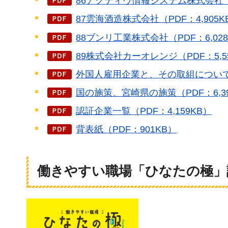
86アクティヴ情報システム株式会社（P
87雲海酒造株式会社（PDF：4,905K
88ブンリ工業株式会社（PDF：6,028
89株式会社カーオレンジ（PDF：5,5
外国人雇用企業と、その取組について（P
国の施策、宮崎県の施策（PDF：6,39
認証企業一覧（PDF：4,159KB）
背表紙（PDF：901KB）
働きやすい職場「ひなたの極」認