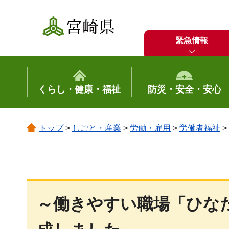
宮崎県
緊急情報
くらし・健康・福祉
防災・安全・安心
トップ
>
しごと・産業
>
労働・雇用
>
労働者福祉
>
～働きやすい職場「ひな