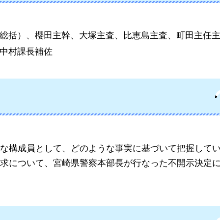
総括）、櫻田主幹、大塚主査、比恵島主査、町田主任
中村課長補佐
な構成員として、どのような事実に基づいて把握して
求について、宮崎県警察本部長が行なった不開示決定