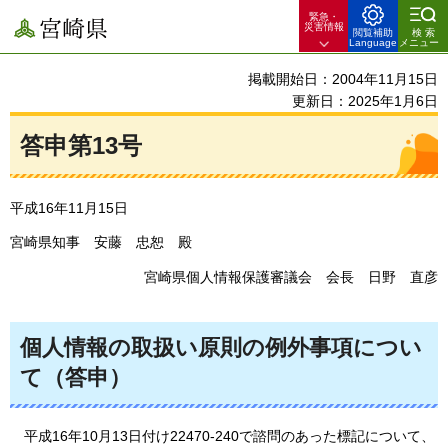
緊急・
宮崎県
災害情報
閲覧補助
検索
Language
メニュー
掲載開始日：2004年11月15日
更新日：2025年1月6日
答申第13号
平成16年11月15日
宮崎県知事
安藤
忠恕
殿
宮崎県個人情報保護審議会
会長
日野
直彦
個人情報の取扱い原則の例外事項につい
て（答申）
平成16年
10月13日付け22470-240で諮問のあった標記について、