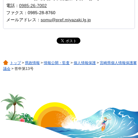
電話：
0985-26-7002
ファクス：0985-28-8760
メールアドレス：
somu@pref.miyazaki.lg.jp
トップ
>
県政情報
>
情報公開・監査
>
個人情報保護
>
宮崎県個人情報保護審
議会
> 答申第13号