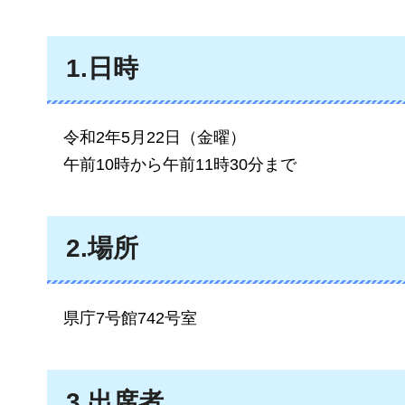
1.日時
令
和2年5月22日（金曜）
午
前10時から午前11時30分まで
2.場所
県
庁7号館742号室
3.出席者