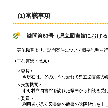
(1)審議事項
諮問
第63号（県立図書館におけ
実施機関より
、諮問案件について概要説明を行
（主な質疑・意見）
＜委員＞
今現在は、どのような流れで県立図書館の
＜実施機関＞
市町村立図書館を訪れた県民から相談を受
＜委員＞
利用者が県立図書館の蔵書の遠隔貸出を申