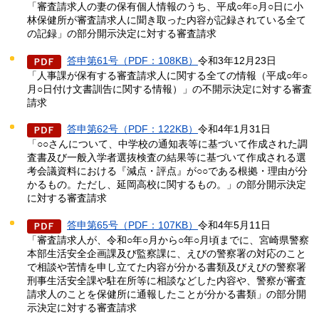
「審査請求人の妻の保有個人情報のうち、平成○年○月○日に小
林保健所が審査請求人に聞き取った内容が記録されている全て
の記録」の部分開示決定に対する審査請求
答申第61号（PDF：108KB）
令和3年12月23日
「人事課が保有する審査請求人に関する全ての情報（平成○年○
月○日付け文書訓告に関する情報）」の不開示決定に対する審査
請求
答申第62号（PDF：122KB）
令和4年1月31日
「○○さんについて、中学校の通知表等に基づいて作成された調
査書及び一般入学者選抜検査の結果等に基づいて作成される選
考会議資料における『減点・評点』が○○である根拠・理由が分
かるもの。ただし、延岡高校に関するもの。」の部分開示決定
に対する審査請求
答申第65号（PDF：107KB）
令和4年5月11日
「審査請求人が、令和○年○月から○年○月頃までに、宮崎県警察
本部生活安全企画課及び監察課に、えびの警察署の対応のこと
で相談や苦情を申し立てた内容が分かる書類及びえびの警察署
刑事生活安全課や駐在所等に相談などした内容や、警察が審査
請求人のことを保健所に通報したことが分かる書類」の部分開
示決定に対する審査請求