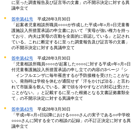
に至った調査報告及び証言等の文書」の不開示決定に対する異
議申立て
答申第41号
平
成28年3月30日
「起案者児童相談所職員○○○○が作成した平成○年○月○日児童養
護施設入所措置承認の申立書において『実母が強い権力を持っ
ており、内夫は実母の言動を全面的に容認している』と記され
ている。これに断定するに至った調査報告及び証言等の文書」
の不開示決定に対する異議申立て
答申第42号
平
成28年3月30日
「児童相談所職員○○○○が起案した○○○○に対する平成○年○月○日
付児童養護施設入所措置承認の申し立ての内容の3ページ『シ
イ
ンフルエンザに毎年罹患するが予防接種を受けたことがな
い。発熱時は学校を休むが通院せず「汗をかけば治る」と言わ
れて市販薬を飲んでいる。家で頭を冷やすなどの対応は受けた
ことがない。』と記載するに至った根拠となる文書証拠書類全
て」の不開示決定に対する異議申立て
答申第43号
平
成28年3月30日
「平成○年○月○日以降における○○○○さんの実子である○○中学校
○○○○さんに関する全ての相談の記録」の不訂正決定に対する異
議申立て