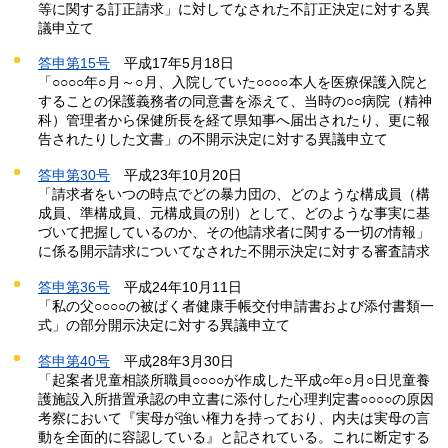
等に関する訂正請求」に対してなされた不訂正決定に対する異
議申立て
答申第15号
平成
17年5月18日
「○○○○年○
月～○
月、入院していた○○○○
本人を医療保護入院と
することの保護義務者の同意書を添えて、当時の○○病院（精神
科）管理者から保健所長を経て県知事へ届出されたり、更に報
告されたりした文書」の不開示決定に対する異議申立て
答申第30号
平成
23年10月20日
「請求者をいつの時点でどの暴力団の、どのような構成員（構
成員、準構成員、元構成員の別）として、どのような事実に基
づいて把握しているのか、その他請求者に関する一切の情報」
に係る開示請求についてなされた不開示決定に対する審査請求
答申第36号
平成
24年10月11日
「私の父○○○○の被ばく者健康手帳交付申請書および添付書類一
式」の部分開示決定に対する異議申立て
答申第40号
平
成28年3月30日
「起案者児童相談所職員○○○○が作成した平成○年○月○日児童養
護施設入所措置承認の申立書に添付した心理判定書○○○○の原因
考察において『実母が強い権力を持っており、内夫は実母の言
動を全面的に容認している』と記されている。これに断定する