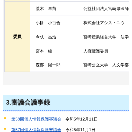
荒木
早苗
公益社団法人宮崎県医師
小幡
小百合
株式会社アシストユウ
委員
今枝
昌浩
宮崎産業経営大学
法学
宮本
綾
人権擁護委員
森部
陽一郎
宮崎公立大学
人文学部
3.審議会議事録
第58回個人情報保護審議会
令和
5年12月11日
第57回個人情報保護審議会
令和
5年11月1日