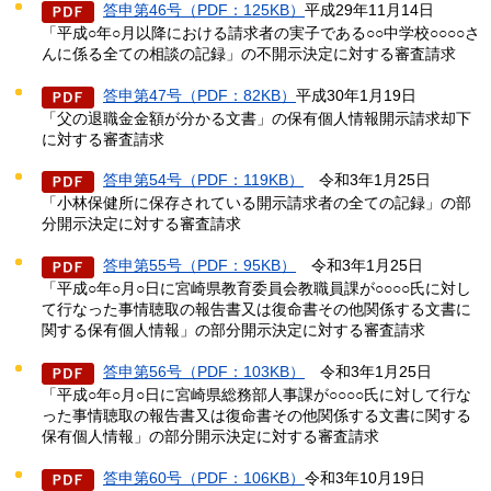
答申第46号（PDF：125KB）
平成29年11月14日
「平成○年○月以降における請求者の実子である○○中学校○○○○さ
んに係る全ての相談の記録」の不開示決定に対する審査請求
答申第47号（PDF：82KB）
平成30年1月19日
「父の退職金金額が分かる文書」の保有個人情報開示請求却下
に対する審査請求
答申第54号（PDF：119KB）
令和3年
1月25日
「小林保健所に保存されている開示請求者の全ての記録」の部
分開示決定に対する審査請求
答申第55号（PDF：95KB）
令和3年
1月25日
「平成○年○月○日に宮崎県教育委員会教職員課が○○○○氏に対し
て行なった事情聴取の報告書又は復命書その他関係する文書に
関する保有個人情報」の部分開示決定に対する審査請求
答申第56号（PDF：103KB）
令和3年
1月25日
「平成○年○月○日に宮崎県総務部人事課が○○○○氏に対して行な
った事情聴取の報告書又は復命書その他関係する文書に関する
保有個人情報」の部分開示決定に対する審査請求
答申第60号（PDF：106KB）
令和3年10月19日