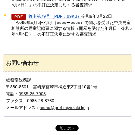
○月○日）」の不訂正決定に対する審査請求
答申第79号（PDF：99KB）
令和6年3月22日
「令和○年○月○日付け（○○○○ー○○○○）で開示を受けた中央児童
相談所の児童記録票に関する情報（開示を受けた年月日：令和○
年○月○日）」の不訂正決定に対する審査請求
お問い合わせ
総務部総務課
〒880-8501 宮崎県宮崎市橘通東2丁目10番1号
電話：
0985-26-7003
ファクス：0985-28-8760
メールアドレス：
somu@pref.miyazaki.lg.jp