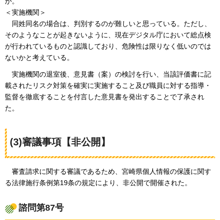
か。
＜実施機関＞
同姓同
名の場合は、判別するのが難しいと思っている。ただし、
そのようなことが起きないように、現在デジタル庁において総点検
が行われているものと認識しており、危険性は限りなく低いのでは
ないかと考えている。
実施機
関の退室後、意見書（案）の検討を行い、当該評価書に記
載されたリスク対策を確実に実施すること及び職員に対する指導・
監督を徹底することを付言した意見書を発出することで了承され
た。
(3)審議事項【非公開】
審査請
求に関する審議であるため、宮崎県個人情報の保護に関す
る法律施行条例第19条の規定により、非公開で開催された。
諮問第87号