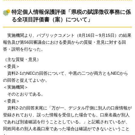
特定個人情報保護評価「県税の賦課徴収事務に係
る全項目評価書（案）について」
実施機
関より、パブリックコメント（8月16日～9月15日）の結果
報告及び第56回審議会における委員からの質疑・意見に対する回
答・説明を行なった。
（主な質疑・意見）
＜委員＞
資料
2-1のNECの回答について、中黒の二つが両方ともNECから
の回答と捉えてよいか。
＜実施機関＞
その
とおりである。
＜委員＞
資料2
-2の回答末尾に「万が一、デジタル庁側に別人の口座情報が
登録されており、誤った情報を受信した場合でも、口座名義が別人
であれば別途確認を行うこととしている。」と記載されているが、
同姓同名の別人名義口座であった場合は確認ができないということ