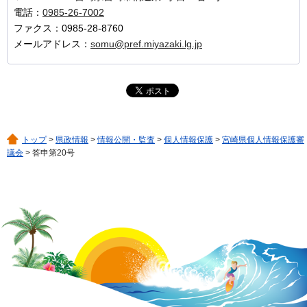
電話：
0985-26-7002
ファクス：0985-28-8760
メールアドレス：
somu@pref.miyazaki.lg.jp
トップ
>
県政情報
>
情報公開・監査
>
個人情報保護
>
宮崎県個人情報保護審
議会
> 答申第20号