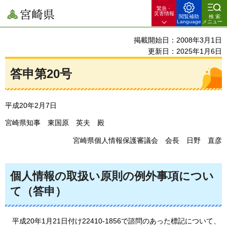
緊急・
宮崎県
災害情報
閲覧補助
検索
Language
メニュー
掲載開始日：2008年3月1日
更新日：2025年1月6日
答申第20号
平成20年2月7日
宮崎県知事
東国原
英夫
殿
宮崎県個人情報保護審議会
会長
日野
直彦
個人情報の取扱い原則の例外事項につい
て（答申）
平成20年
1月21日付け22410-1856で諮問のあった標記について、