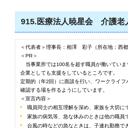
915
.医療法人暁星会
介
護老
＜代表者＞理事長：相澤
彩子
（所在地：西
＜PR＞
当
事業所では100名を超す職員が働いてい
企業としても支援をしているところです。
定期的（年2回）に面談を行い、ワークライフ
確認する場を作るようにしています。
＜宣言内容＞
職員同士の相互理解を深め、家族を大切に
家族の病気等、急な休みのときは他の職員
台風の時などの急なときは、子連れ勤務で