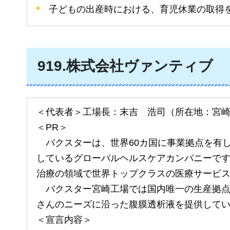
子どもの出産時における、育児休業の取得
919
.株式会社ヴァンティブ
＜代表者＞工場長：末吉
浩
司（所在地：宮
＜PR＞
バクスター
は、世界60カ国に事業拠点を有し
しているグローバルヘルスケアカンパニーで
治療の領域で世界トップクラスの医療サービ
バクスター
宮崎工場では国内唯一の生産拠
さんのニーズに沿った腹膜透析液を提供して
＜宣言内容＞