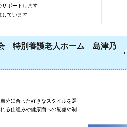
でサポートします
進しています
会
特
別養護老人ホーム
島
津乃
、自分に合った好きなスタイルを選
取れる仕組みや健康面への配慮や制