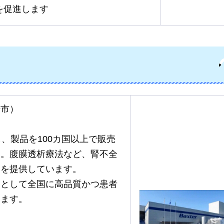
を促進します
崎市）
、製品を100カ国以上で販売
す。腹膜透析療法など、腎不全
スを提供しています。
点として全国に高品質かつ患者
います。