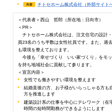
チトセホーム株式会社（外部サイト
＜代表者＞西山
哲
郎（所在地：日向市）
＜PR＞
チトセホーム
株式会社は、注文住宅の設計
員23名のうち半数は女性社員です。また、過
も環境を整えております。
今
後も「幸せづくり
い
い家づくり」をモ
を持ち地域社会に貢献して参ります。
＜宣言内容＞
女性でも働きやすい環境を整えます
結婚直後の方、お子様がいらっしゃる方も
方を推進します
建築設計系の仕事を中心にテレワーク（在宅
時間の短時間勤務ができるようにします