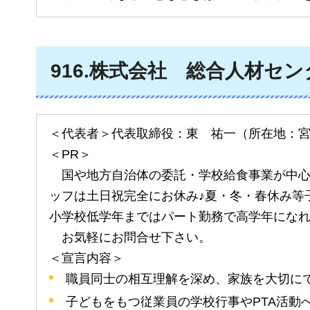
916
.株式会社
総
合人材セン
＜代表者＞代表取締役：東
祐
一（所在地：
＜PR＞
国
や地方自治体の委託・学校給食事業が中
ッフは土日祝完全にお休み♪夏・冬・春休み等
小学校低学年まではパート勤務で高学年にな
お
気軽にお問合せ下さい。
＜宣言内容＞
職員同士の相互理解を深め、家族を大切に
子どもをもつ従業員の学校行事やPTA活動