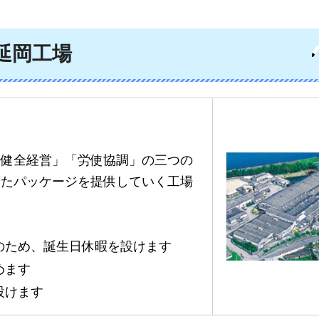
延岡工場
）
「健全経営」「労使協調」の三つの
したパッケージを提供していく工場
のため、誕生日休暇を設けます
めます
設けます