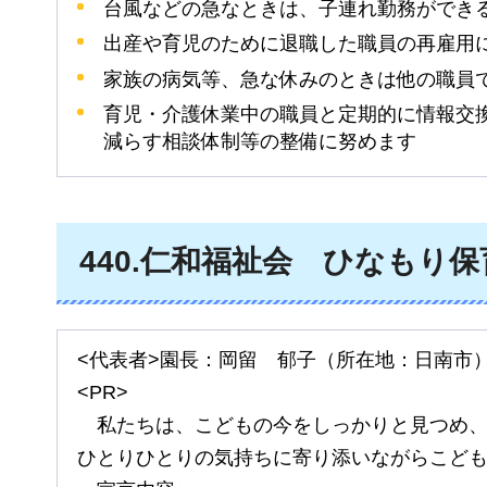
台風などの急なときは、子連れ勤務ができ
出産や育児のために退職した職員の再雇用
家族の病気等、急な休みのときは他の職員
育児・介護休業中の職員と定期的に情報交
減らす相談体制等の整備に努めます
440
.仁和福祉会
ひなもり
保
<代表者>園長：岡留
郁子
（所在地：日南市
<PR>
私たちは、
こどもの今をしっかりと見つめ
ひとりひとりの気持ちに寄り添いながらこど