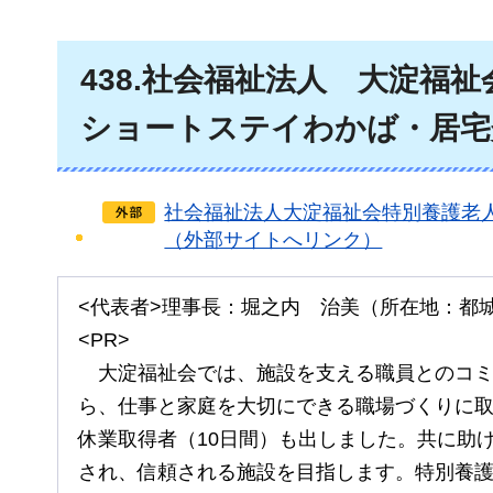
438
.社会福祉法人
大淀
福祉
ショートステイわかば・居宅
社会福祉法人大淀福祉会特別養護老
（外部サイトへリンク）
<代表者>理事長：堀之内
治美
（所在地：都
<PR>
大淀
福祉会では、施設を支える職員とのコ
ら、仕事と家庭を大切にできる職場づくりに取
休業取得者（10日間）も出しました。共に助
され、信頼される施設を目指します。特別養