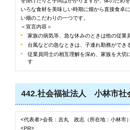
を掛けたりと手間はかかりますが、体のため
いろな食材を美味しい時期に畑から直接食卓
い畑のこだわりの一つです。
＜宣言内容＞
家族の病気等、急な休みのときは他の従業
台風などの急なときは、子連れ勤務ができ
従業員同士の相互理解を深め、家族を大切
す
442
.社会福祉法人
小林市
社
<代表者>会長：吉丸
政
志（所在地：小林市
<PR>