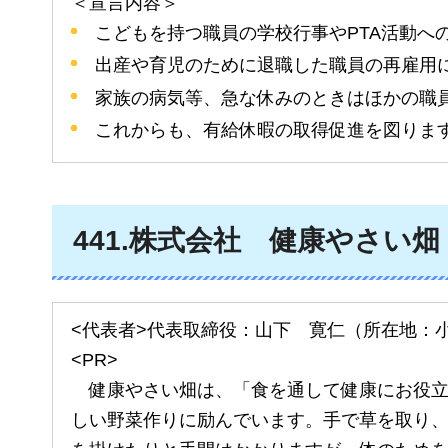
＜宣言内容＞
こどもを持つ職員の学校行事やPTA活動へ
出産や育児のために退職した職員の再雇用
家族の病気等、急な休みのときはほかの職
これからも、有給休暇の取得促進を図りま
441
.株式会社
健康
やさい畑
<代表者>代表取締役：山下
寛仁
（所在地：
<PR>
健康
やさい畑は、「食を通して健康にお役
しい野菜作りに励んでいます。手で草を取り