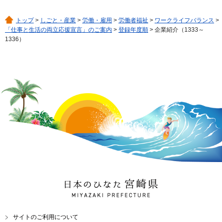
トップ
>
しごと・産業
>
労働・雇用
>
労働者福祉
>
ワークライフバランス
>
「仕事と生活の両立応援宣言」のご案内
>
登録年度順
> 企業紹介（1333～
1336）
日本のひなた 宮崎県
MIYAZAKI PREFECTURE
サイトのご利用について