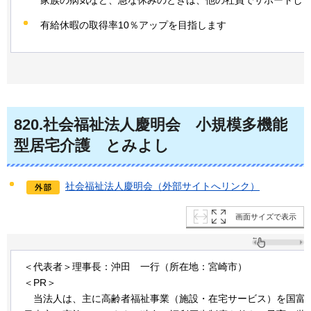
家族の病気など、急な休みのときは、他の社員でサポートし
有給休暇の取得率10％アップを目指します
820
.社会福祉法人慶明会
小
規模多機能
型居宅介護
と
みよし
社会福祉法人慶明会（外部サイトへリンク）
画面サイズで表示
＜代表者＞理事長：沖田
一
行（所在地：宮崎市）
＜PR＞
当
法人は、主に高齢者福祉事業（施設・在宅サービス）を国富