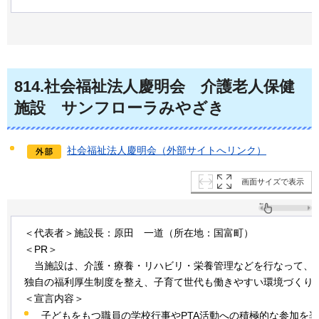
814
.社会福祉法人慶明会
介
護老人保健
施設
サ
ンフローラみやざき
社会福祉法人慶明会（外部サイトへリンク）
画面サイズで表示
＜代表者＞施設長：原田
一道
（所在地：国富町）
＜PR＞
当
施設は、介護・療養・リハビリ・栄養管理などを行なって、
独自の福利厚生制度を整え、子育て世代も働きやすい環境づくり
＜宣言内容＞
子どもをもつ職員の学校行事やPTA活動への積極的な参加を