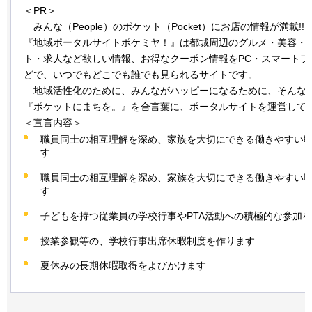
＜PR＞
み
んな（People）のポケット（Pocket）にお店の情報が満載!!
『地域ポータルサイトポケミヤ！』は都城周辺のグルメ・美容・
ト・求人など欲しい情報、お得なクーポン情報をPC・スマートフ
どで、いつでもどこでも誰でも見られるサイトです。
地
域活性化のために、みんながハッピーになるために、そんな
『ポケットにまちを。』を合言葉に、ポータルサイトを運営して
＜宣言内容＞
職員同士の相互理解を深め、家族を大切にできる働きやすい
す
職員同士の相互理解を深め、家族を大切にできる働きやすい
す
子どもを持つ従業員の学校行事やPTA活動への積極的な参加
授業参観等の、学校行事出席休暇制度を作ります
夏休みの長期休暇取得をよびかけます