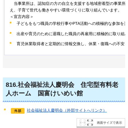
当事
業所は、認知症の方の自立を支援する地域密着型の事業所
え、子育て世代も働きやすい環境づくりに取り組んでいます。
＜宣言内容＞
子どもをもつ職員の学校行事やPTA活動への積極的な参加を
出産や育児のために退職した職員の再雇用に積極的に取り組
育児休業取得者と定期的に情報交換し、休業・復職への不安
816
.社会福祉法人慶明会
住
宅型有料老
人ホーム
国
富けいめい館
社会福祉法人慶明会（外部サイトへリンク）
画面サイズで表示