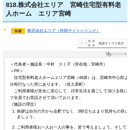
818
.株式会社エリア
宮
崎住宅型有料老
人ホーム
エ
リア宮崎
株式会社エリア（外部サイトへリンク）
画面サイズで表示
＜代表者＞施設長：中村
ス
ミ子（所在地：宮崎市）
＜PR＞
住宅
型有料老人ホームエリア宮崎（48床）は、宮崎市中心部より
分程行なった所にあります。（佐土原町）
ご利
用者様が安全に安心して、日常生活を過ごして頂ける様に
フ全員でお世話させて頂いております。
《施設の理念》
挨拶は自分の方から会釈でなく、3秒立ち止まり気持ちの良い
ましょう。
ご利用者様お一人お一人の事を、皆で考えましょう。そして