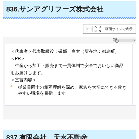
836
.サンアグリフーズ株式会社
画面サイズで表示
＜代表者＞代表取締役：礒部
良太
（所在地：都農町）
＜PR＞
生
産から加工・販売まで一貫体制で安全でおいしい商品
をお届けします。
＜宣言内容＞
従業員同士の相互理解を深め、家族を大切にできる働き
やすい職場を目指します
837
.有限会社
天
水不動産