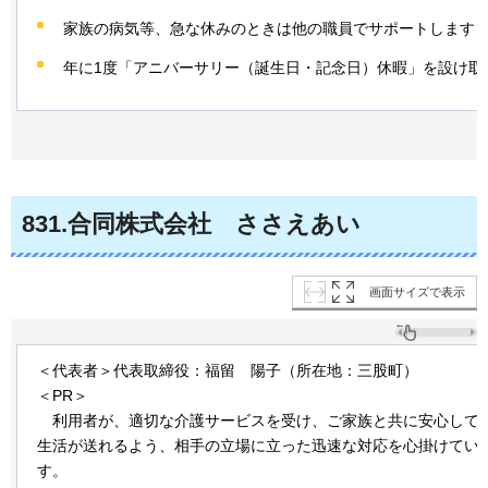
家族の病気等、急な休みのときは他の職員でサポートします
年に1度「アニバーサリー（誕生日・記念日）休暇」を設け取
831
.合同株式会社
さ
さえあい
画面サイズで表示
＜代表者＞代表取締役：福留
陽
子（所在地：三股町）
＜PR＞
利
用者が、適切な介護サービスを受け、ご家族と共に安心して
生活が送れるよう、相手の立場に立った迅速な対応を心掛けてい
す。