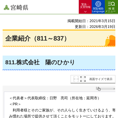
緊急・
宮崎県
災害情報
閲覧補助
検索
Language
メニュー
掲載開始日：2021年3月15日
更新日：2026年3月19日
企業紹介（811～837）
811
.株式会社
陽
のひかり
画面サイズで表示
＜代表者＞代表取締役：日野
亮
司（所在地：延岡市）
＜PR＞
利
用者様とそのご家族が、その人らしく生きていけるよう、寄
み慣れた場所で提供させて頂くことをモットーにしております。