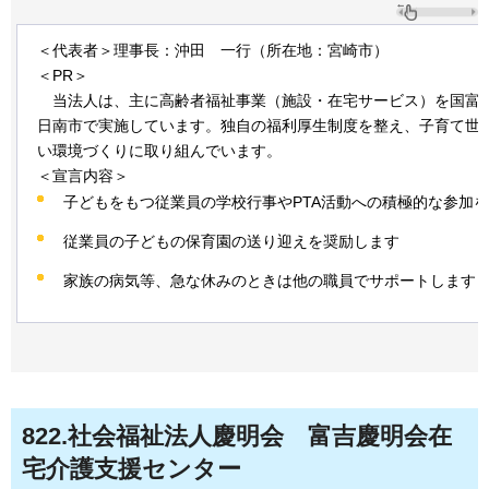
＜代表者＞理事長：沖田
一
行（所在地：宮崎市）
＜PR＞
当
法人は、主に高齢者福祉事業（施設・在宅サービス）を国富
日南市で実施しています。独自の福利厚生制度を整え、子育て世
い環境づくりに取り組んでいます。
＜宣言内容＞
子どもをもつ従業員の学校行事やPTA活動への積極的な参加
従業員の子どもの保育園の送り迎えを奨励します
家族の病気等、急な休みのときは他の職員でサポートします
822
.社会福祉法人慶明会
富
吉慶明会在
宅介護支援センター