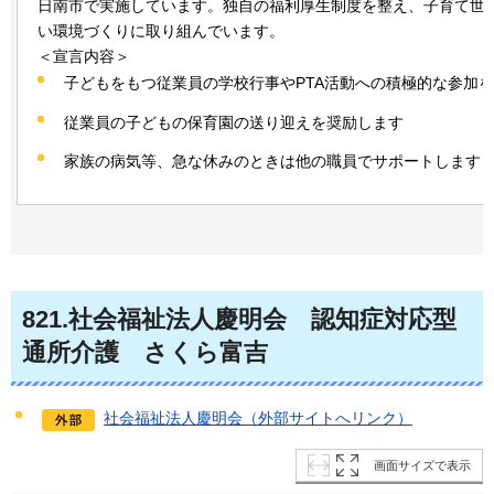
日南市で実施しています。独自の福利厚生制度を整え、子育て世
い環境づくりに取り組んでいます。
＜宣言内容＞
子どもをもつ従業員の学校行事やPTA活動への積極的な参加
従業員の子どもの保育園の送り迎えを奨励します
家族の病気等、急な休みのときは他の職員でサポートします
821
.社会福祉法人慶明会
認
知症対応型
通所介護
さ
くら富吉
社会福祉法人慶明会（外部サイトへリンク）
画面サイズで表示