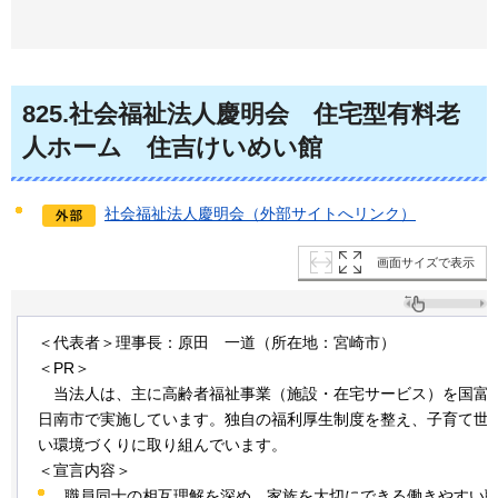
825
.社会福祉法人慶明会
住
宅型有料老
人ホーム
住
吉けいめい館
社会福祉法人慶明会（外部サイトへリンク）
画面サイズで表示
＜代表者＞理事長：原田
一道
（所在地：宮崎市）
＜PR＞
当
法人は、主に高齢者福祉事業（施設・在宅サービス）を国富
日南市で実施しています。独自の福利厚生制度を整え、子育て世
い環境づくりに取り組んでいます。
＜宣言内容＞
職員同士の相互理解を深め、家族を大切にできる働きやすい