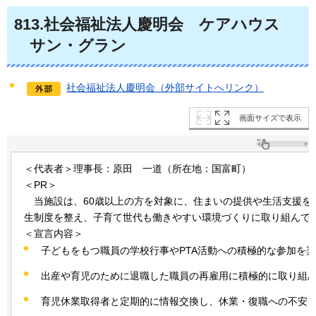
813
.社会福祉法人慶明会
ケ
アハウス
サ
ン・グラン
社会福祉法人慶明会（外部サイトへリンク）
画面サイズで表示
＜代表者＞理事長：原田
一道
（所在地：国富町）
＜PR＞
当
施設は、60歳以上の方を対象に、住まいの提供や生活支援を
生制度を整え、子育て世代も働きやすい環境づくりに取り組んで
＜宣言内容＞
子どもをもつ職員の学校行事やPTA活動への積極的な参加を
出産や育児のために退職した職員の再雇用に積極的に取り組
育児休業取得者と定期的に情報交換し、休業・復職への不安