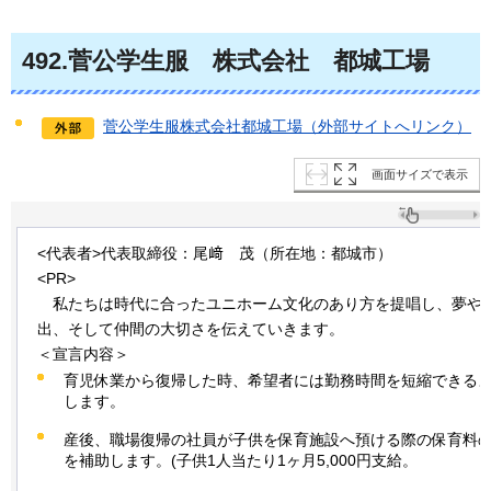
492
.菅公学生服
株
式会社
都
城工場
菅公学生服株式会社都城工場（外部サイトへリンク）
画面サイズで表示
<代表者>代表取締役：尾﨑
茂
（所在地：都城市）
<PR>
私
たちは時代に合ったユニホーム文化のあり方を提唱し、夢や
出、そして仲間の大切さを伝えていきます。
＜宣言内容＞
育児休業から復帰した時、希望者には勤務時間を短縮できる
します。
産後、職場復帰の社員が子供を保育施設へ預ける際の保育料
を補助します。(子供1人当たり1ヶ月5,000円支給。