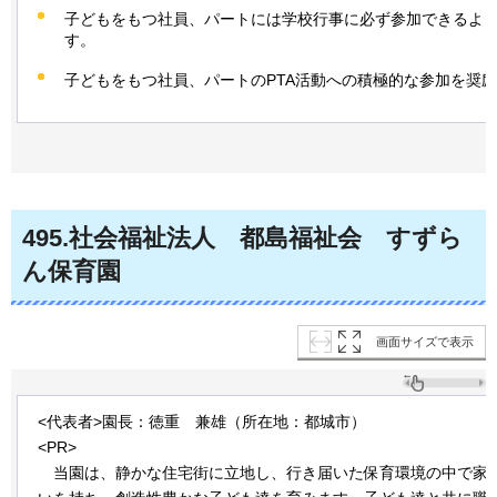
子どもをもつ社員、パートには学校行事に必ず参加できるよ
す。
子どもをもつ社員、パートのPTA活動への積極的な参加を奨
495
.社会福祉法人
都
島福祉会
す
ずら
ん保育園
画面サイズで表示
<代表者>園長：徳重
兼
雄（所在地：都城市）
<PR>
当
園は、静かな住宅街に立地し、行き届いた保育環境の中で家