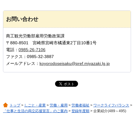
お問い合わせ
商工観光労働部雇用労働政策課
〒880-8501 宮崎県宮崎市橘通東2丁目10番1号
電話：
0985-26-7106
ファクス：0985-32-3887
メールアドレス：
koyorodoseisaku@pref.miyazaki.lg.jp
トップ
>
しごと・産業
>
労働・雇用
>
労働者福祉
>
ワークライフバランス
>
「仕事と生活の両立応援宣言」のご案内
>
登録年度順
> 企業紹介(489～495)