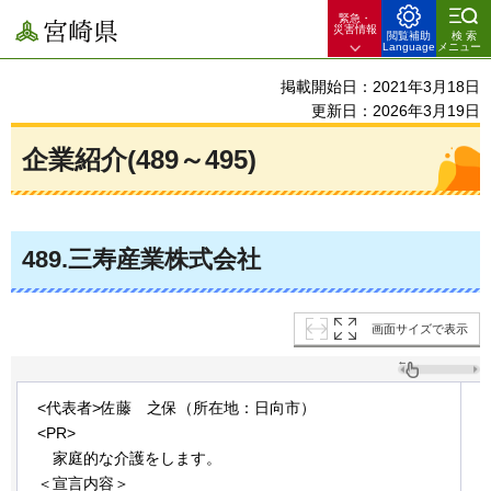
緊急・
宮崎県
災害情報
閲覧補助
検索
Language
メニュー
掲載開始日：2021年3月18日
更新日：2026年3月19日
企業紹介(489～495)
489
.三寿産業株式会社
画面サイズで表示
<代表者>佐藤
之
保（所在地：日向市）
<PR>
家
庭的な介護をします。
＜宣言内容＞