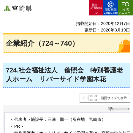
緊急・
宮崎県
災害情報
閲覧補助
検索
Language
メニュー
掲載開始日：2020年12月7日
更新日：2026年3月19日
企業紹介（724～740）
724
.社会福祉法人
倫照会
特別
養護老
人ホーム
リバーサイド
学園木花
画面サイズで表示
＜代表者＞施設長：三浦
順一
（所在地：宮崎市）
＜PR＞
特別
養護老人ホームリバーサイド学園木花は、宮崎大学と加江