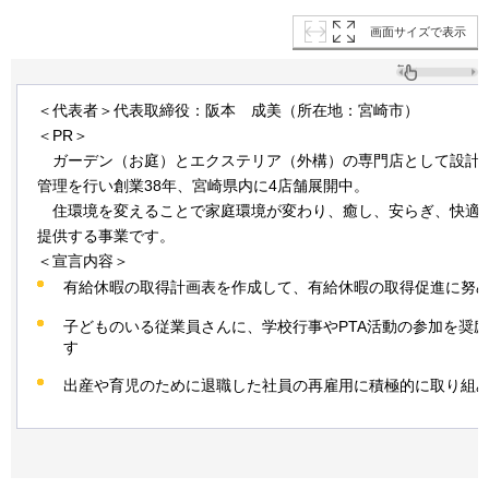
画面サイズで表示
＜代表者＞代表取締役：阪本
成美
（所在地：宮崎市）
＜PR＞
ガ
ーデン（お庭）とエクステリア（外構）の専門店として設計
管理を行い創業38年、宮崎県内に4店舗展開中。
住環
境を変えることで家庭環境が変わり、癒し、安らぎ、快適
提供する事業です。
＜宣言内容＞
有給休暇の取得計画表を作成して、有給休暇の取得促進に努
子どものいる従業員さんに、学校行事やPTA活動の参加を奨
す
出産や育児のために退職した社員の再雇用に積極的に取り組