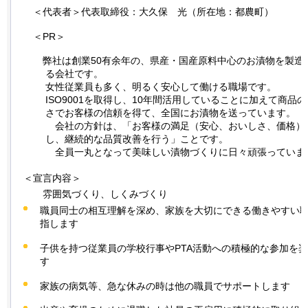
＜代表者＞代表取締役：大久保
光
（所在地：都農町）
＜PR＞
弊社は創業
50有余年の、県産・国産原料中心のお漬物を製造
る会社です。
女性従業員も多く、明るく安心して働ける職場です。
ISO9001を取得し、10年間活用していることに加えて商品
さでお客様の信頼を得て、全国にお漬物を送っています。
会社の
方針は、「お客様の満足（安心、おいしさ、価格）
し、継続的な品質改善を行う」ことです。
全員
一丸となって美味しい漬物づくりに日々頑張っていま
＜宣言内容＞
雰囲気づくり、しくみづくり
職員同士の相互理解を深め、家族を大切にできる働きやすい
指します
子供を持つ従業員の学校行事やPTA活動への積極的な参加を
す
家族の病気等、急な休みの時は他の職員でサポートします