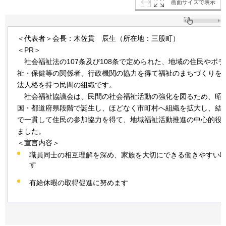
画面サイズで表示
＜代表者＞会長：木佐貫
辰生
（所在地：三股町）
＜PR＞
社会福祉法の
107条及び108条で定められた、地域の住民やボ
祉・保健等の関係者、行政機関の協力を得て福祉のまちづくりを
法人格を持つ民間の組織です。
社会福祉
協議会は、民間の社会福祉活動の強化を図るため、昭和
国・都道府県段階で誕生し、ほどなく市町村へ組織を拡大し、結
で一貫して住民の参加協力を得て、地域福祉活動推進の中心的役
ました。
＜宣言内容＞
職員同士の相互理解を深め、家族を大切にできる働きやすい
す
有給休暇の取得促進に努めます