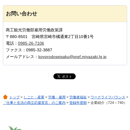
お問い合わせ
商工観光労働部雇用労働政策課
〒880-8501 宮崎県宮崎市橘通東2丁目10番1号
電話：
0985-26-7106
ファクス：0985-32-3887
メールアドレス：
koyorodoseisaku@pref.miyazaki.lg.jp
トップ
>
しごと・産業
>
労働・雇用
>
労働者福祉
>
ワークライフバランス
>
「仕事と生活の両立応援宣言」のご案内
>
登録年度順
> 企業紹介（724～740）