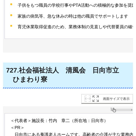
子供をもつ職員の学校行事やPTA活動への積極的な参加を奨
家族の病気等、急な休みの時は他の職員でサポートします
育児休業取得促進のため、業務体制の見直しや代替要員の確
727
.社会福祉法人
清風会
日
向市立
ひまわり寮
画面サイズで表示
＜代表者＞施設長：竹内
章
二（所在地：日向市）
＜PR＞
日向市にある
養護老人ホームです。高齢者の介護が主な業務内