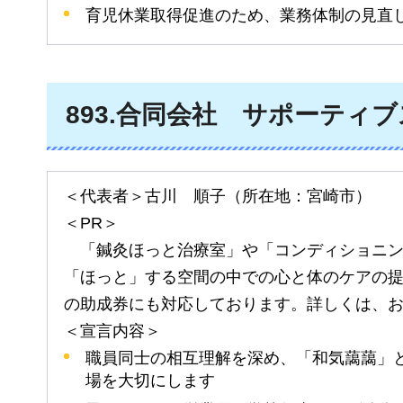
育児休業取得促進のため、業務体制の見直
893
.合同会社
サ
ポーティブ
＜代表者＞古川
順
子（所在地：宮崎市）
＜PR＞
「
鍼灸ほっと治療室」や「コンディショニン
「ほっと」する空間の中での心と体のケアの
の助成券にも対応しております。詳しくは、
＜宣言内容＞
職員同士の相互理解を深め、「和気藹藹」
場を大切にします