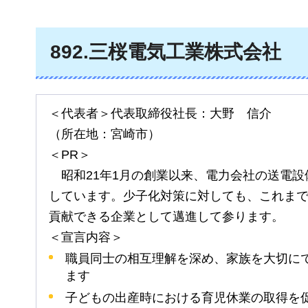
892
.三桜電気工業株式会社
＜代表者＞代表取締役社長：大野
信
介
（所在地：宮崎市）
＜PR＞
昭
和21年1月の創業以来、電力会社の送電
しています。少子化対策に対しても、これま
貢献できる企業として邁進して参ります。
＜宣言内容＞
職員同士の相互理解を深め、家族を大切に
ます
子どもの出産時における育児休業の取得を