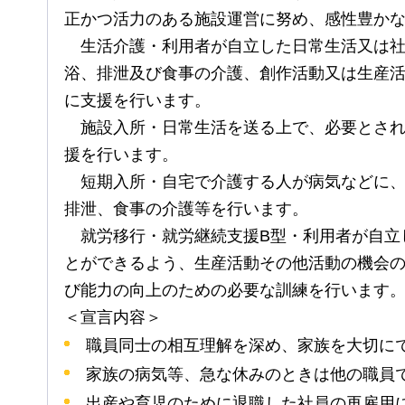
正かつ活力のある施設運営に努め、感性豊か
生
活介護・利用者が自立した日常生活又は
浴、排泄及び食事の介護、創作活動又は生産
に支援を行います。
施設
入所・日常生活を送る上で、必要とさ
援を行います。
短期
入所・自宅で介護する人が病気などに
排泄、食事の介護等を行います。
就労
移行・就労継続支援B型・利用者が自立
とができるよう、生産活動その他活動の機会
び能力の向上のための必要な訓練を行います
＜宣言内容＞
職員同士の相互理解を深め、家族を大切に
家族の病気等、急な休みのときは他の職員
出産や育児のために退職した社員の再雇用