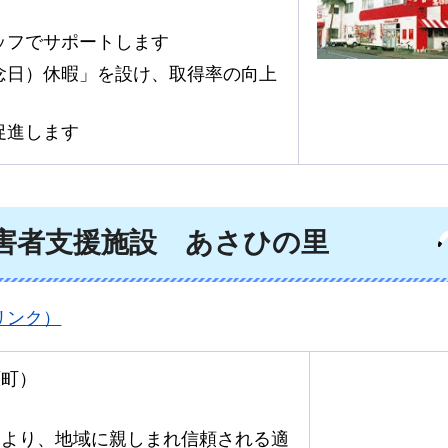
ッフでサポートします
念日）休暇」を設け、取得率の向上
促進します
害者支援施設
あ
さひの里
リンク）
原町）
とより、地域に親しまれ信頼される適