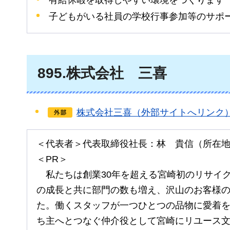
子どもがいる社員の学校行事参加等のサポ
895
.株式会社
三
喜
株式会社三喜（外部サイトへリンク
＜代表者＞代表取締役社長：林
貴
信（所在
＜PR＞
私たちは
創業30年を超える宮崎初のリサイ
の成長と共に部門の数も増え、沢山のお客様
た。働くスタッフが一つひとつの品物に愛着
ち主へとつなぐ仲介役として宮崎にリユース