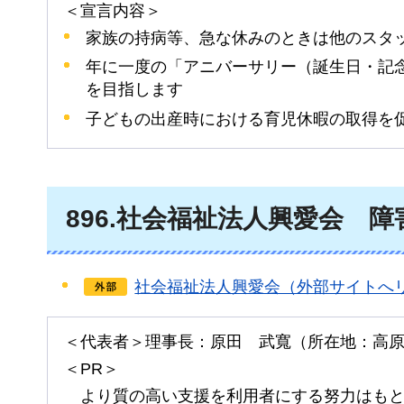
＜宣言内容＞
家族の持病等、急な休みのときは他のスタ
年に一度の「アニバーサリー（誕生日・記
を目指します
子どもの出産時における育児休暇の取得を
896
.社会福祉法人興愛会
障
社会福祉法人興愛会（外部サイトへ
＜代表者＞理事長：原田
武
寬（所在地：高
＜PR＞
より
質の高い支援を利用者にする努力はも