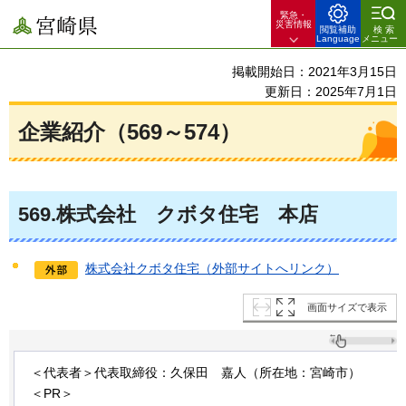
緊急・
宮崎県
災害情報
閲覧補助
検索
Language
メニュー
掲載開始日：2021年3月15日
更新日：2025年7月1日
企業紹介（569～574）
569
.株式会社
クボタ
住宅
本店
株式会社クボタ住宅（外部サイトへリンク）
画面サイズで表示
＜代表者＞代表取締役：久保田
嘉人
（所在地：宮崎市）
＜PR＞