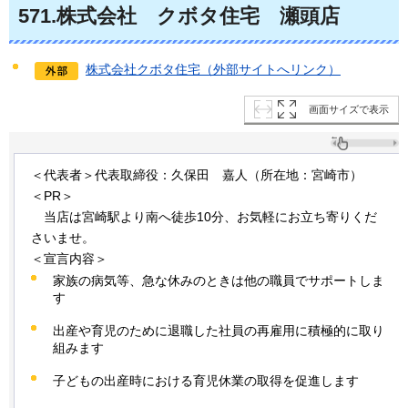
571
.株式会社
クボタ
住宅
瀬頭店
株式会社クボタ住宅（外部サイトへリンク）
画面サイズで表示
＜代表者＞代表取締役：久保田
嘉人
（所在地：宮崎市）
＜PR＞
当店
は宮崎駅より南へ徒歩10分、お気軽にお立ち寄りくだ
さいませ。
＜宣言内容＞
家族の病気等、急な休みのときは他の職員でサポートしま
す
出産や育児のために退職した社員の再雇用に積極的に取り
組みます
子どもの出産時における育児休業の取得を促進します