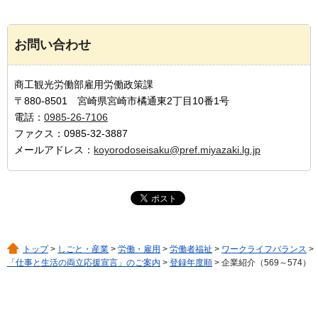
お問い合わせ
商工観光労働部雇用労働政策課
〒880-8501 宮崎県宮崎市橘通東2丁目10番1号
電話：
0985-26-7106
ファクス：0985-32-3887
メールアドレス：
koyorodoseisaku@pref.miyazaki.lg.jp
トップ
>
しごと・産業
>
労働・雇用
>
労働者福祉
>
ワークライフバランス
>
「仕事と生活の両立応援宣言」のご案内
>
登録年度順
> 企業紹介（569～574）