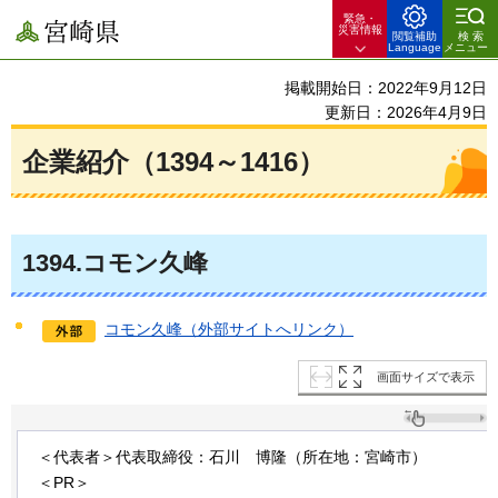
緊急・
宮崎県
災害情報
閲覧補助
検索
Language
メニュー
掲載開始日：2022年9月12日
更新日：2026年4月9日
企業紹介（1394～1416）
1394
.コモン久峰
コモン久峰（外部サイトへリンク）
画面サイズで表示
＜代表者＞代表取締役：石川
博隆
（所在地：宮崎市）
＜PR＞