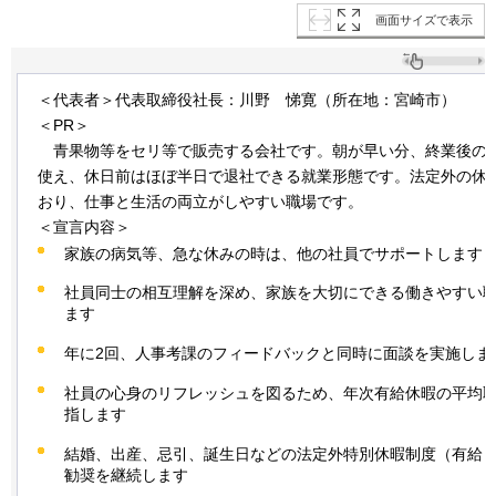
画面サイズで表示
＜代表者＞代表取締役社長：川野
悌
寛（所在地：宮崎市）
＜PR＞
青果
物等をセリ等で販売する会社です。朝が早い分、終業後の
使え、休日前はほぼ半日で退社できる就業形態です。法定外の休
おり、仕事と生活の両立がしやすい職場です。
＜宣言内容＞
家族の病気等、急な休みの時は、他の社員でサポートします
社員同士の相互理解を深め、家族を大切にできる働きやすい
ます
年に2回、人事考課のフィードバックと同時に面談を実施しま
社員の心身のリフレッシュを図るため、年次有給休暇の平均取
指します
結婚、出産、忌引、誕生日などの法定外特別休暇制度（有給
勧奨を継続します