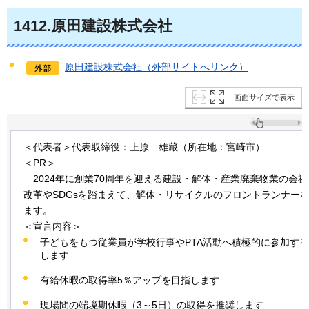
1412
.原田建設株式会社
原田建設株式会社（外部サイトへリンク）
画面サイズで表示
＜代表者＞代表取締役：上原
雄
藏（所在地：宮崎市）
＜PR＞
202
4年に創業70周年を迎える建設・解体・産業廃棄物業の会
改革やSDGsを踏まえて、解体・リサイクルのフロントランナー
ます。
＜宣言内容＞
子どもをもつ従業員が学校行事やPTA活動へ積極的に参加す
します
有給休暇の取得率5％アップを目指します
現場間の端境期休暇（3～5日）の取得を推奨します