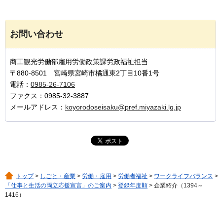
お問い合わせ
商工観光労働部雇用労働政策課労政福祉担当
〒880-8501 宮崎県宮崎市橘通東2丁目10番1号
電話：
0985-26-7106
ファクス：0985-32-3887
メールアドレス：
koyorodoseisaku@pref.miyazaki.lg.jp
トップ
>
しごと・産業
>
労働・雇用
>
労働者福祉
>
ワークライフバランス
>
「仕事と生活の両立応援宣言」のご案内
>
登録年度順
> 企業紹介（1394～
1416）