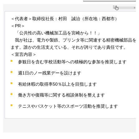
＜代表者＞取締役社長：村田
誠
治（所在地：西都市）
＜PR＞
「公共
性の高い機械加工品を宮崎から！！」
我
が社は、電力や製鉄、プリンタ等に関連する精密機械部品を
ます。誰かの生活支えている、それが誇りであり責任です。
＜宣言内容＞
参観日を含む学校活動等への積極的な参加を推奨します
週1日のノー残業デーを設けます
有給休暇の取得率50％以上を目指します
働き方や復職等に関する相談体制を整えます
テニスやバスケット等のスポーツ活動を推奨します