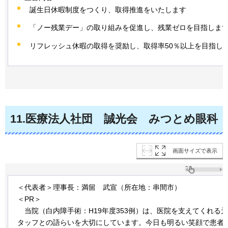
誕生日休暇制度をつくり、取得推進をいたします
「ノー残業デー」の取り組みを促進し、残業ゼロを目指しま
リフレッシュ休暇の取得を奨励し、取得率50％以上を目指し
11
.医療法人社団
誠光会
みつとめ
眼科
画面サイズで表示
＜代表者＞理事長：満留
武宣
（所在地：串間市）
＜PR＞
当院
（白内障手術：H19年度353例）は、医院を支えてくれる
タッフとの語らいを大切にしています。今日も明るい笑顔で患者