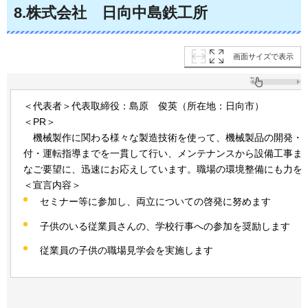
8
.株式会社
日向
中島鉄工所
画面サイズで表示
＜代表者＞代表取締役：島原
俊英
（所在地：日向市）
＜PR＞
機械
製作に関わる様々な製造技術を使って、機械製品の開発・
付・運転指導までを一貫して行い、メンテナンスから設備工事ま
なご要望に、迅速にお応えしています。職場の環境整備にも力を
＜宣言内容＞
セミナー等に参加し、両立についての啓発に努めます
子供のいる従業員さんの、学校行事への参加を奨励します
従業員の子供の職場見学会を実施します