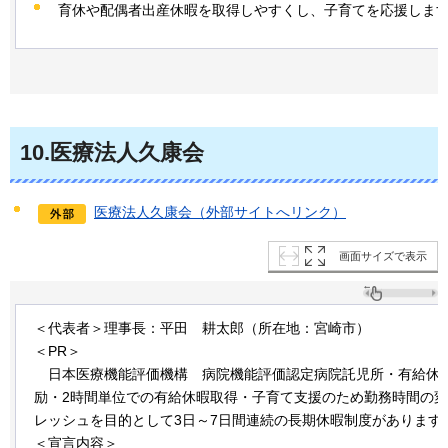
育休や配偶者出産休暇を取得しやすくし、子育てを応援しま
10
.医療法人久康会
医療法人久康会（外部サイトへリンク）
画面サイズで表示
＜代表者＞理事長：平田
耕太郎
（所在地：宮崎市）
＜PR＞
日本
医療機能評価機構
病院
機能評価認定病院託児所・有給休
励・2時間単位での有給休暇取得・子育て支援のため勤務時間の
レッシュを目的として3日～7日間連続の長期休暇制度があります
＜宣言内容＞