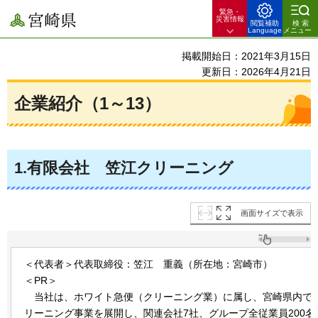
緊急・
宮崎県
災害情報
閲覧補助
検索
Language
メニュー
掲載開始日：2021年3月15日
更新日：2026年4月21日
企業紹介（1～13）
1
.有限会社
笠江
クリーニング
画面サイズで表示
＜代表者＞代表取締役：笠江
重義
（所在地：宮崎市）
＜PR＞
当社は、
ホワイト急便（クリーニング業）に属し、宮崎県内で3
リーニング事業を展開し、関連会社7社、グループ全従業員200名