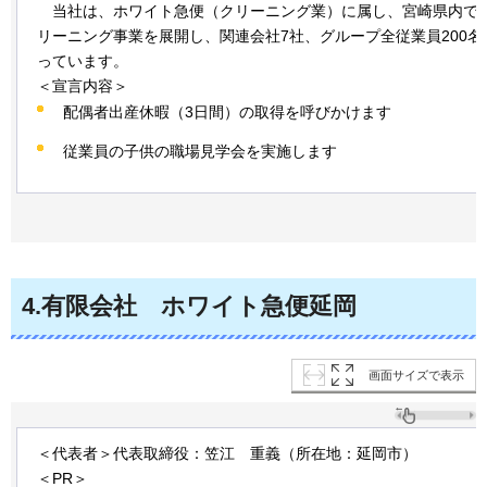
当社は、
ホワイト急便（クリーニング業）に属し、宮崎県内で3
リーニング事業を展開し、関連会社7社、グループ全従業員200名
っています。
＜宣言内容＞
配偶者出産休暇（3日間）の取得を呼びかけます
従業員の子供の職場見学会を実施します
4
.有限会社
ホワイト
急便延岡
画面サイズで表示
＜代表者＞代表取締役：笠江
重義
（所在地：延岡市）
＜PR＞