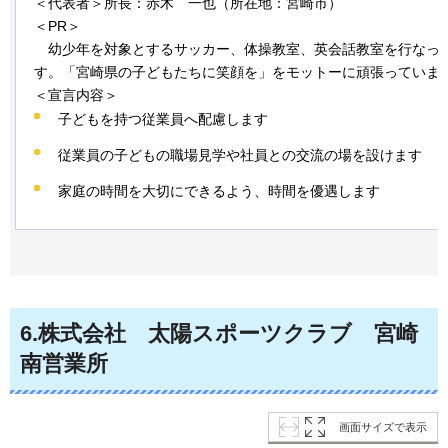
＜代表者＞所長：赤木
一也
（所在地：宮崎市）
＜PR＞
幼少年を
対象とするサッカー、体操教室、英会話教室を行なっ
す。「宮崎県の子どもたちに笑顔を」をモットーに頑張っていま
＜宣言内容＞
子どもを持つ従業員へ配慮します
従業員の子どもの職場見学や社員との交流の場を設けます
家庭の時間を大切にできるよう、時間を優遇します
6
.株式会社
太陽
スポーツクラブ
宮崎
南営業所
画面サイズで表示