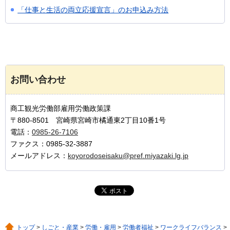
「仕事と生活の両立応援宣言」のお申込み方法
お問い合わせ
商工観光労働部雇用労働政策課
〒880-8501 宮崎県宮崎市橘通東2丁目10番1号
電話：
0985-26-7106
ファクス：0985-32-3887
メールアドレス：
koyorodoseisaku@pref.miyazaki.lg.jp
トップ
>
しごと・産業
>
労働・雇用
>
労働者福祉
>
ワークライフバランス
>