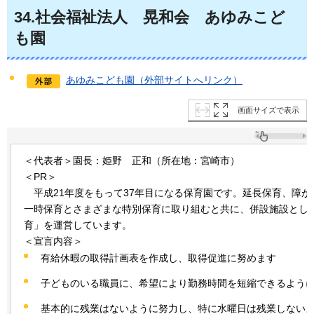
34
.社会福祉法人
晃和会
あゆみこど
も
園
あゆみこども園（外部サイトへリンク）
画面サイズで表示
＜代表者＞園長：姫野
正和
（所在地：宮崎市）
＜PR＞
平成
21年度をもって37年目になる保育園です。延長保育、障が
一時保育とさまざまな特別保育に取り組むと共に、併設施設とし
育」を運営しています。
＜宣言内容＞
有給休暇の取得計画表を作成し、取得促進に努めます
子どものいる職員に、希望により勤務時間を短縮できるよう
基本的に残業はないように努力し、特に水曜日は残業しない