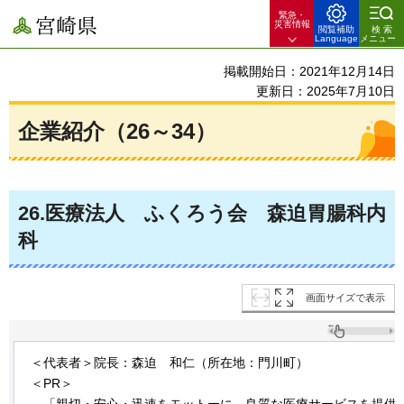
緊急・
宮崎県
災害情報
閲覧補助
検索
Language
メニュー
掲載開始日：2021年12月14日
更新日：2025年7月10日
企業紹介（26～34）
26
.医療法人
ふくろう会
森迫
胃腸科内
科
画面サイズで表示
＜代表者＞院長：森迫
和仁
（所在地：門川町）
＜PR＞
「親切
・安心・迅速をモットーに、良質な医療サービスを提供