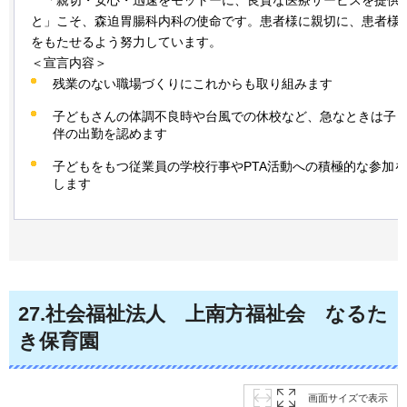
と」こそ、森迫胃腸科内科の使命です。患者様に親切に、患者様
をもたせるよう努力しています。
＜宣言内容＞
残業のない職場づくりにこれからも取り組みます
子どもさんの体調不良時や台風での休校など、急なときは子
伴の出勤を認めます
子どもをもつ従業員の学校行事やPTA活動への積極的な参加
します
27
.社会福祉法人
上
南方福祉会
なるた
き
保育園
画面サイズで表示