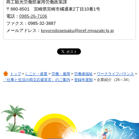
商工観光労働部雇用労働政策課
〒880-8501 宮崎県宮崎市橘通東2丁目10番1号
電話：
0985-26-7106
ファクス：0985-32-3887
メールアドレス：
koyorodoseisaku@pref.miyazaki.lg.jp
トップ
>
しごと・産業
>
労働・雇用
>
労働者福祉
>
ワークライフバランス
>
「仕事と生活の両立応援宣言」のご案内
>
登録年度順
> 企業紹介（26～34）