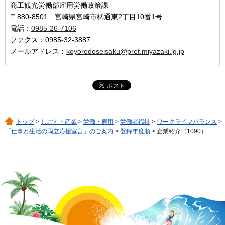
商工観光労働部雇用労働政策課
〒880-8501 宮崎県宮崎市橘通東2丁目10番1号
電話：
0985-26-7106
ファクス：0985-32-3887
メールアドレス：
koyorodoseisaku@pref.miyazaki.lg.jp
トップ
>
しごと・産業
>
労働・雇用
>
労働者福祉
>
ワークライフバランス
>
「仕事と生活の両立応援宣言」のご案内
>
登録年度順
> 企業紹介（1090）