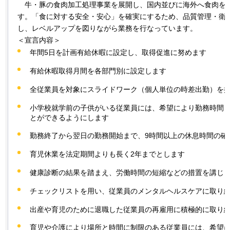
牛・
豚の食肉加工処理事業を展開し、国内並びに海外へ食肉を
す。「食に対する安全・安心」を確実にするため、品質管理・衛
し、レベルアップを図りながら業務を行なっています。
＜宣言内容＞
年間5日を計画有給休暇に設定し、取得促進に努めます
有給休暇取得月間を各部門別に設定します
全従業員を対象にスライドワーク（個人単位の時差出勤）を
小学校就学前の子供がいる従業員には、希望により勤務時間
とができるようにします
勤務終了から翌日の勤務開始まで、9時間以上の休息時間の確
育児休業を法定期間よりも長く2年までとします
健康診断の結果を踏まえ、労働時間の短縮などの措置を講じ
チェックリストを用い、従業員のメンタルヘルスケアに取り
出産や育児のために退職した従業員の再雇用に積極的に取り
育児や介護により場所と時間に制限のある従業員には、希望