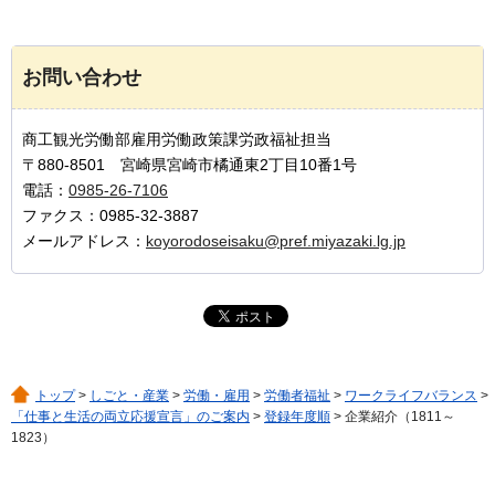
お問い合わせ
商工観光労働部雇用労働政策課労政福祉担当
〒880-8501 宮崎県宮崎市橘通東2丁目10番1号
電話：
0985-26-7106
ファクス：0985-32-3887
メールアドレス：
koyorodoseisaku@pref.miyazaki.lg.jp
トップ
>
しごと・産業
>
労働・雇用
>
労働者福祉
>
ワークライフバランス
>
「仕事と生活の両立応援宣言」のご案内
>
登録年度順
> 企業紹介（1811～
1823）