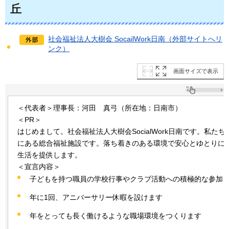
丘
社会福祉法人大樹会 SocailWork日南（外部サイトへリ
ンク）
画面サイズで表示
＜代表者＞理事長：河田
真弓
（所在地：日南市）
＜PR＞
はじめまして。社会福祉法人大樹会SocialWork日南です。私た
にある総合福祉施設です。落ち着きのある環境で安心とゆとりに
生活を提供します。
＜宣言内容＞
子どもを持つ職員の学校行事やクラブ活動への積極的な参加
年に1回、アニバーサリー休暇を設けます
年をとっても長く働けるような職場環境をつくります