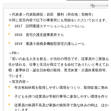
＜代表者＞代表取締役：岩田
勝利
（所在地：宮崎市）
※同じ宣言内容で以下の事業所にも登録をいただいております。
1817
訪問看護ステーションらふたーらいふ
1818
居宅介護支援事業所そら
1819
看護小規模多機能型居宅介護らふーら
＜PR＞
「笑いのある人生を創る」が当社の理念です。従業員やご家族も
生が送れる、仕事と生活が両立できる会社でありたいと考えてお
暇・夏季休日・誕生日休暇の取得、育児休業・介護休業取得等、
でいます。
＜宣言内容＞
年次有給休暇を取得しやすい環境をつくり、取得促進に努め
子どもを持つ従業員が学校行事等に参加しやすい環境を作り
従業員の体調不良及び家族の病気等で急な休みの時は、ほか
トします