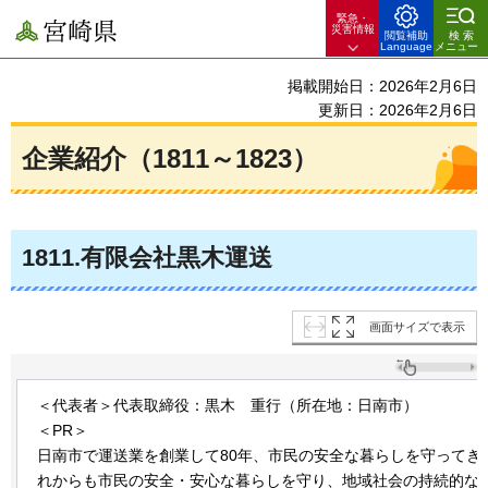
緊急・
宮崎県
災害情報
閲覧補助
検索
Language
メニュー
掲載開始日：2026年2月6日
更新日：2026年2月6日
企業紹介（1811～1823）
1811
.有限会社黒木運送
画面サイズで表示
＜代表者＞代表取締役：黒木
重行
（所在地：日南市）
＜PR＞
日南市で運送業を創業して80年、市民の安全な暮らしを守ってき
れからも市民の安全・安心な暮らしを守り、地域社会の持続的な