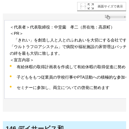
画面サイズで表示
＜代表者＞代表取締役：中堂薗
孝二
（所在地：高原町）
＜PR＞
「
きれい」を創造し人と人とのふれあいを大切にする会社です
「ウルトラフロアシステム」で病院や福祉施設の床管理はバッチ
の絆を最も大切に致します。
＜宣言内容＞
有給休暇の取得計画表を作成して有給休暇の取得促進に努め
子どもをもつ従業員の学校行事やPTA活動への積極的な参加
セミナーに参加し、両立についての啓発に努めます
146
.デイサービス和