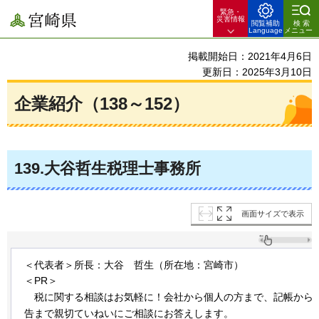
緊急・
宮崎県
災害情報
閲覧補助
検索
Language
メニュー
掲載開始日：2021年4月6日
更新日：2025年3月10日
企業紹介（138～152）
139
.大谷哲生税理士事務所
画面サイズで表示
＜代表者＞所長：大谷
哲生
（所在地：宮崎市）
＜PR＞
税
に関する相談はお気軽に！会社から個人の方まで、記帳から
告まで親切ていねいにご相談にお答えします。