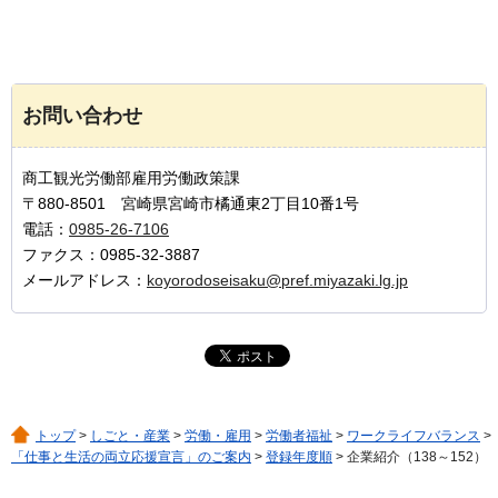
お問い合わせ
商工観光労働部雇用労働政策課
〒880-8501 宮崎県宮崎市橘通東2丁目10番1号
電話：
0985-26-7106
ファクス：0985-32-3887
メールアドレス：
koyorodoseisaku@pref.miyazaki.lg.jp
トップ
>
しごと・産業
>
労働・雇用
>
労働者福祉
>
ワークライフバランス
>
「仕事と生活の両立応援宣言」のご案内
>
登録年度順
> 企業紹介（138～152）