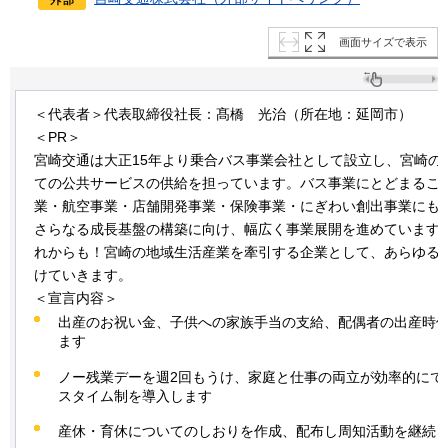
画面サイズで表示
＜代表者＞代表取締役社長：髙橋
光治
（所在地：延岡市）
＜PR＞
宮崎交通は大正15年より乗合バス事業会社として設立し、宮崎の
ての公共サービスの供給を担っています。バス事業にとどまるこ
業・航空事業・店舗開発事業・保険事業・にぎわい創出事業にも
さらなる成長基盤の構築に向け、幅広く事業展開を進めています
れからも！宮崎の地域生活産業を牽引する企業として、あらゆる
けていきます。
＜宣言内容＞
出産のお祝い金、子供への家族手当の支給、配偶者の出産時
ます
ノー残業デーを週2回もうけ、家庭と仕事の両立が効率的にで
スタイム制を導入します
産休・育休についてのしおりを作成、配布し周知活動を継続