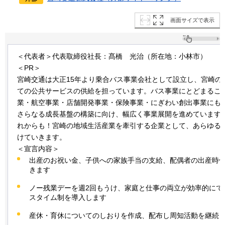
画面サイズで表示
＜代表者＞代表取締役社長：髙橋
光治
（所在地：小林市）
＜PR＞
宮崎交通は大正15年より乗合バス事業会社として設立し、宮崎の
ての公共サービスの供給を担っています。バス事業にとどまるこ
業・航空事業・店舗開発事業・保険事業・にぎわい創出事業にも
さらなる成長基盤の構築に向け、幅広く事業展開を進めています
れからも！宮崎の地域生活産業を牽引する企業として、あらゆる
けていきます。
＜宣言内容＞
出産のお祝い金、子供への家族手当の支給、配偶者の出産時
きます
ノー残業デーを週2回もうけ、家庭と仕事の両立が効率的にで
スタイム制を導入します
産休・育休についてのしおりを作成、配布し周知活動を継続