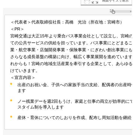
画面サイズで表示
＜代表者＞代表取締役社長：髙橋
光治
（所在地：宮崎市）
＜PR＞
宮崎交通は大正15年より乗合バス事業会社として設立し、宮崎の
ての公共サービスの供給を担っています。バス事業にとどまるこ
業・航空事業・店舗開発事業・保険事業・にぎわい創出事業にも
さらなる成長基盤の構築に向け、幅広く事業展開を進めています
れからも！宮崎の地域生活産業を牽引する企業として、あらゆる
けていきます。
＜宣言内容＞
出産のお祝い金、子供への家族手当の支給、配偶者の出産時
ます
ノー残業デーを週2回もうけ、家庭と仕事の両立が効率的にで
スタイム制を導入します
産休・育休についてのしおりを作成、配布し周知活動を継続