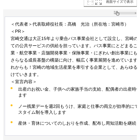
画面サイズで表示
＜代表者＞代表取締役社長：髙橋
光治
（所在地：宮崎市）
＜PR＞
宮崎交通は大正15年より乗合バス事業会社として設立し、宮崎の
ての公共サービスの供給を担っています。バス事業にとどまるこ
業・航空事業・店舗開発事業・保険事業・にぎわい創出事業にも
さらなる成長基盤の構築に向け、幅広く事業展開を進めています
れからも！宮崎の地域生活産業を牽引する企業として、あらゆる
けていきます。
＜宣言内容＞
出産のお祝い金、子供への家族手当の支給、配偶者の出産時
ます
ノー残業デーを週2回もうけ、家庭と仕事の両立が効率的にで
スタイム制を導入します
産休・育休についてのしおりを作成、配布し周知活動を継続