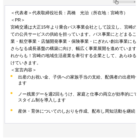
＜代表者＞代表取締役社長：髙橋
光治
（所在地：宮崎市）
＜PR＞
宮崎交通は大正15年より乗合バス事業会社として設立し、宮崎の
ての公共サービスの供給を担っています。バス事業にとどまるこ
業・航空事業・店舗開発事業・保険事業・にぎわい創出事業にも
さらなる成長基盤の構築に向け、幅広く事業展開を進めています
れからも！宮崎の地域生活産業を牽引する企業として、あらゆる
けていきます。
＜宣言内容＞
出産のお祝い金、子供への家族手当の支給、配偶者の出産時
ます
ノー残業デーを週2回もうけ、家庭と仕事の両立が効率的にで
スタイム制を導入します
産休・育休についてのしおりを作成、配布し周知活動を継続