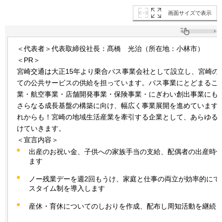
画面サイズで表示
＜代表者＞代表取締役社長：髙橋
光治
（所在地：小林市）
＜PR＞
宮崎交通は大正15年より乗合バス事業会社として設立し、宮崎の
ての公共サービスの供給を担っています。バス事業にとどまるこ
業・航空事業・店舗開発事業・保険事業・にぎわい創出事業にも
さらなる成長基盤の構築に向け、幅広く事業展開を進めています
れからも！宮崎の地域生活産業を牽引する企業として、あらゆる
けていきます。
＜宣言内容＞
出産のお祝い金、子供への家族手当の支給、配偶者の出産時
ます
ノー残業デーを週2回もうけ、家庭と仕事の両立が効率的にで
スタイム制を導入します
産休・育休についてのしおりを作成、配布し周知活動を継続