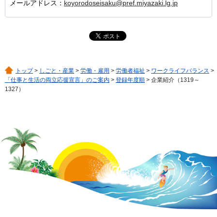
メールアドレス：
koyorodoseisaku@pref.miyazaki.lg.jp
トップ
>
しごと・産業
>
労働・雇用
>
労働者福祉
>
ワークライフバランス
>
「仕事と生活の両立応援宣言」のご案内
>
登録年度順
> 企業紹介（1319～
1327）