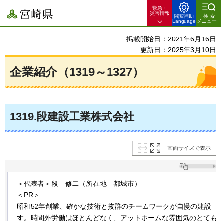
緊急・
宮崎県
災害情報
閲覧補助
検索
Language
メニュー
掲載開始日：2021年6月16日
更新日：2025年3月10日
企業紹介（1319～1327）
1319
.段建設工業株式会社
画面サイズで表示
＜代表者＞段
修二
（所在地：都城市）
＜PR＞
昭和52年創業、確かな技術と抜群のチームワークが自慢の建設（
す。時間外労働はほとんどなく、アットホームな雰囲気のとても