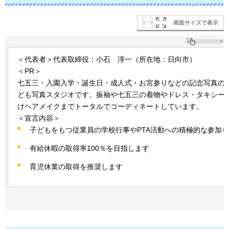
画面サイズで表示
＜代表者＞代表取締役：小石
淳一
（所在地：日向市）
＜PR＞
七五三・入園入学・誕生日・成人式・お宮参りなどの記念写真の
ども写真スタジオです。振袖や七五三の着物やドレス・タキシー
けヘアメイクまでトータルでコーディネートしています。
＜宣言内容＞
子どもをもつ従業員の学校行事やPTA活動への積極的な参加
有給休暇の取得率100％を目指します
育児休業の取得を推奨します