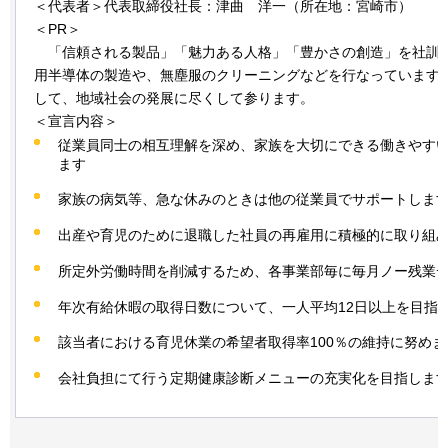
＜代表者＞代表取締役社長：津曲
洋
一（所在地：宮崎市）
＜PR＞
「
信頼される製品」「魅力ある人格」「豊かさの創造」を社訓
用半導体の製造や、無塵服のクリーニングなどを行なっています
して、地域社会の発展に尽くして参ります。
＜宣言内容＞
従業員同士の相互理解を深め、家族を大切にできる働きやす
ます
家族の病気等、急な休みのときは他の従業員でサポートしま
出産や育児のために退職した社員の再雇用に積極的に取り組
所定外労働時間を削減するため、各事業部毎に毎月ノー残業
年次有給休暇の取得日数について、一人平均12日以上を目指
該当者における育児休業の希望者取得率100％の維持に努めま
会社負担にて行う定期健康診断メニューの充実化を目指しま