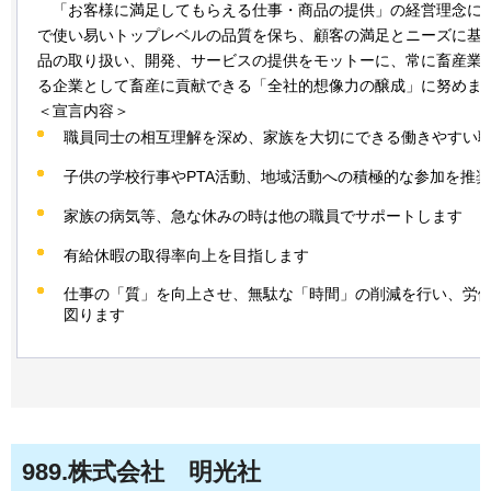
「お
客様に満足してもらえる仕事・商品の提供」の経営理念に
で使い易いトップレベルの品質を保ち、顧客の満足とニーズに基
品の取り扱い、開発、サービスの提供をモットーに、常に畜産業
る企業として畜産に貢献できる「全社的想像力の醸成」に努めま
＜宣言内容＞
職員同士の相互理解を深め、家族を大切にできる働きやすい
子供の学校行事やPTA活動、地域活動への積極的な参加を推
家族の病気等、急な休みの時は他の職員でサポートします
有給休暇の取得率向上を目指します
仕事の「質」を向上させ、無駄な「時間」の削減を行い、労
図ります
989
.株式会社
明光
社