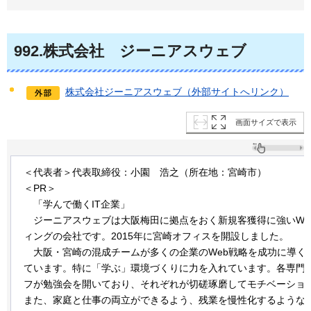
992
.株式会社
ジー
ニアスウェブ
株式会社ジーニアスウェブ（外部サイトへリンク）
画面サイズで表示
＜代表者＞代表取締役：小園
浩
之（所在地：宮崎市）
＜PR＞
「学んで
働くIT企業」
ジ
ーニアスウェブは大阪梅田に拠点をおく新規客獲得に強いWe
ィングの会社です。2015年に宮崎オフィスを開設しました。
大
阪・宮崎の混成チームが多くの企業のWeb戦略を成功に導く
ています。特に「学ぶ」環境づくりに力を入れています。各専門
フが勉強会を開いており、それぞれが切磋琢磨してモチベーショ
また、家庭と仕事の両立ができるよう、残業を慢性化するような