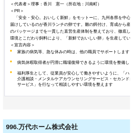
＜代表者＞理事：香川
憲
一（所在地：川南町）
＜PR＞
「安
全・安心。おいしく新鮮」をモットーに、九州各県を中心
届けしているのが香川ランチの卵です。雛の餌付け、育成から産卵
のパッケージまでを一貫した直営生産体制を整えており、徹底し
環境とこだわり飼料により、「新鮮でおいしい卵」を生産してい
＜宣言内容＞
家族の病気等、急な休みの時は、他の職員でサポートします
病気休暇取得者が円滑に職場復帰できるように環境を整備し
福利厚生として、従業員が安心して働きやすいように、「ハロ
介護相談・メンタルケアカウンセリングサービス・セカンド
サービス」を行なって相談しやすい環境を整えます
996
.万代ホーム株式会社