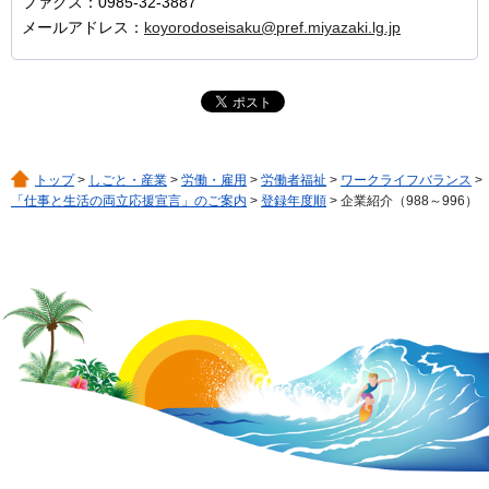
ファクス：0985-32-3887
メールアドレス：
koyorodoseisaku@pref.miyazaki.lg.jp
トップ
>
しごと・産業
>
労働・雇用
>
労働者福祉
>
ワークライフバランス
>
「仕事と生活の両立応援宣言」のご案内
>
登録年度順
> 企業紹介（988～996）