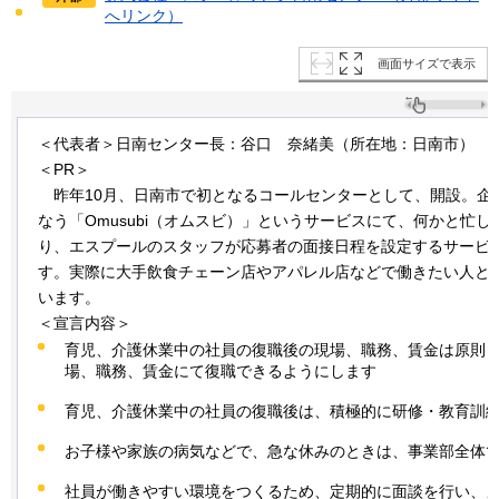
へリンク）
画面サイズで表示
＜代表者＞日南センター長：谷口
奈
緒美（所在地：日南市）
＜PR＞
昨年
10月、日南市で初となるコールセンターとして、開設。企
なう「Omusubi（オムスビ）」というサービスにて、何かと忙
り、エスプールのスタッフが応募者の面接日程を設定するサービ
す。実際に大手飲食チェーン店やアパレル店などで働きたい人と
います。
＜宣言内容＞
育児、介護休業中の社員の復職後の現場、職務、賃金は原則
場、職務、賃金にて復職できるようにします
育児、介護休業中の社員の復職後は、積極的に研修・教育訓
お子様や家族の病気などで、急な休みのときは、事業部全体
社員が働きやすい環境をつくるため、定期的に面談を行い、