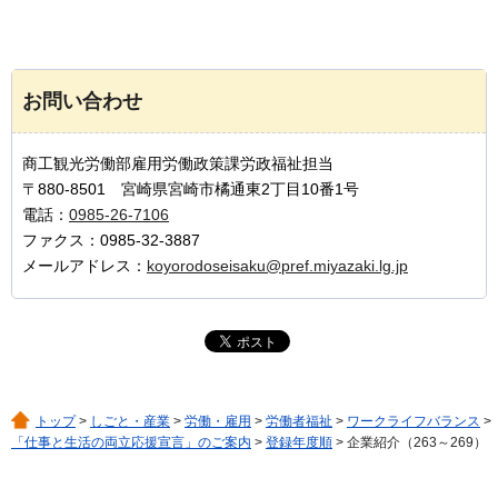
お問い合わせ
商工観光労働部雇用労働政策課労政福祉担当
〒880-8501 宮崎県宮崎市橘通東2丁目10番1号
電話：
0985-26-7106
ファクス：0985-32-3887
メールアドレス：
koyorodoseisaku@pref.miyazaki.lg.jp
トップ
>
しごと・産業
>
労働・雇用
>
労働者福祉
>
ワークライフバランス
>
「仕事と生活の両立応援宣言」のご案内
>
登録年度順
> 企業紹介（263～269）