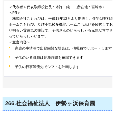
＜代表者＞代表取締役社長：木許
純
一（所在地：宮崎市）
＜PR＞
株式
会社こもれびは、平成17年12月より開設し、住宅型有料
ホームこもれび、及び小規模多機能ホームこもれびを経営してお
り明るい雰囲気の施設で、子供さんのいらっしゃる元気なママさ
っていらっしゃいます。
＜宣言内容＞
家庭の事情等で出勤困難な場合は、他職員でサポートします
子供のいる職員は勤務時間を短縮できます
子供の行事等優先でシフトを計画します
266
.社会福祉法人
伊
勢ヶ浜保育園