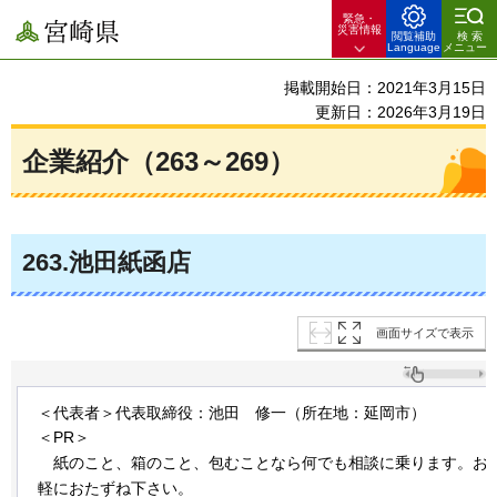
緊急・
宮崎県
災害情報
閲覧補助
検索
Language
メニュー
掲載開始日：2021年3月15日
更新日：2026年3月19日
企業紹介（263～269）
263
.池田紙函店
画面サイズで表示
＜代表者＞代表取締役：池田
修
一（所在地：延岡市）
＜PR＞
紙
のこと、箱のこと、包むことなら何でも相談に乗ります。お
軽におたずね下さい。