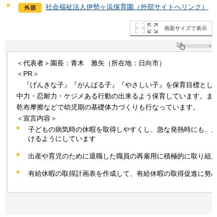
社会福祉法人伊勢ヶ浜保育園（外部サイトへリンク）
画面サイズで表示
＜代表者＞園長：青木
雅
矢（所在地：日向市）
＜PR＞
『
げんきな子』『がんばる子』『やさしい子』を保育目標とし
中力・忍耐力・ケジメある行動の出来るよう保育しています。ま
乾布摩擦などで幼児期の基礎体力づくりも行なっています。
＜宣言内容＞
子どもの病気時の休暇を取得しやすくし、急な発熱時にも、
けるようにしています
出産や育児のために退職した職員の再雇用に積極的に取り組
有給休暇の取得計画表を作成して、有給休暇の取得促進に努