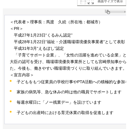
画面サイズで表示
＜代表者＞理事長：馬渡
久
続（所在地：都城市）
＜PR＞
平
成27年1月23日“くるみん認定”
平成28年
1月22日“福祉・介護職場環境優良事業者”として表彰
平成31年
3月“えるぼし”認定
「
子育てサポート企業」、「女性の活躍を進めている企業」と
大臣の認可を受け、職場環境優良事業所としても宮崎県知事から
た。今後も、働きやすい職場環境づくりに取り組んでいきます。
＜宣言内容＞
子どもをもつ従業員の学校行事やPTA活動への積極的な参加
家族の病気等、急な休みの時は他の職員でサポートします
毎週水曜日に「ノー残業デー」を設けています
子どもの出産時における育児休業の取得を促進します