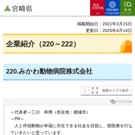
緊急・
宮崎県
災害情報
閲覧補助
検索
Language
メニュー
掲載開始日：2021年3月15日
更新日：2025年4月14日
企業紹介（220～222）
220
.みかわ動物病院株式会社
画面サイズで表示
＜代表者＞三川
和
博（所在地：都城市）
＜PR＞
人
と伴侶動物が幸福に共生できる社会を目指し、獣医療を行な
ていきたいと思っています。