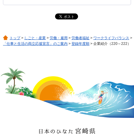
トップ
>
しごと・産業
>
労働・雇用
>
労働者福祉
>
ワークライフバランス
>
「仕事と生活の両立応援宣言」のご案内
>
登録年度順
> 企業紹介（220～222）
日本のひなた 宮崎県