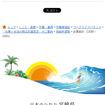
トップ
>
しごと・産業
>
労働・雇用
>
労働者福祉
>
ワークライフバランス
>
「仕事と生活の両立応援宣言」のご案内
>
登録年度順
> 企業紹介（1330～
1331）
日本のひなた 宮崎県