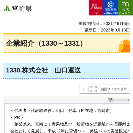
緊急・
宮崎県
災害情報
閲覧補助
検索
Language
メニュー
掲載開始日：2021年8月6日
更新日：2023年9月13日
企業紹介（1330～1331）
1330
.株式会社
山
口運送
画面サイズで表示
＜代表者＞代表取締役：山口
登幸
（所在地：宮崎市）
＜PR＞
創
業以来、宮崎にて青果物及び一般荷物を近距離から長距離ま
会社として発展し、平成12年に貸切バス・路線バスの美登観光バ