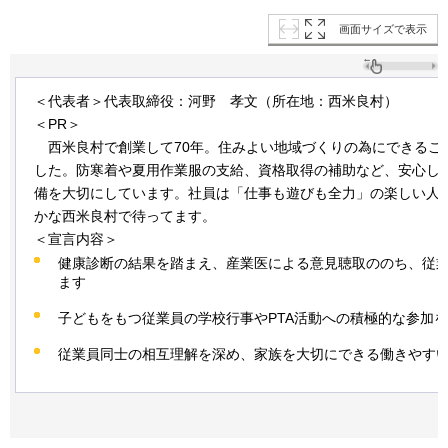
画面サイズで表示
＜代表者＞代表取締役：河野
孝
文（所在地：西米良村）
＜PR＞
西
米良村で創業して70年。住みよい地域づくりの為にできるこ
した。防寒着や夏用作業服の支給、資格取得の補助など、安心し
備を大切にしています。社員は「仕事も遊びも全力」の楽しい人
かな西米良村で待ってます。
＜宣言内容＞
健康診断の結果を踏まえ、産業医による意見聴取ののち、従
ます
子どもをもつ従業員の学校行事やPTA活動への積極的な参加
従業員同士の相互理解を深め、家族を大切にできる働きやす