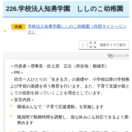
226
.学校法人知勇学園
し
しのこ幼稚園
学校法人知勇学園ししのこ幼稚園（外部サイトへリン
ク）
画面サイズで表示
＜代表者＞理事長：佐土原
正
次（所在地：都城市）
＜PR＞
幼
児一人ひとりの「生きる力」の基礎や、小学校以降の学校教
よび学習の基礎を培う教育を行います。また、子育て支援や親と
しての役割を担っていくことを理念としています。
＜宣言内容＞
職場みんなで「子育て応援運動」を実施します
職員間で勤務時間を調整し、急な休みにも対応できるよう業
努めます