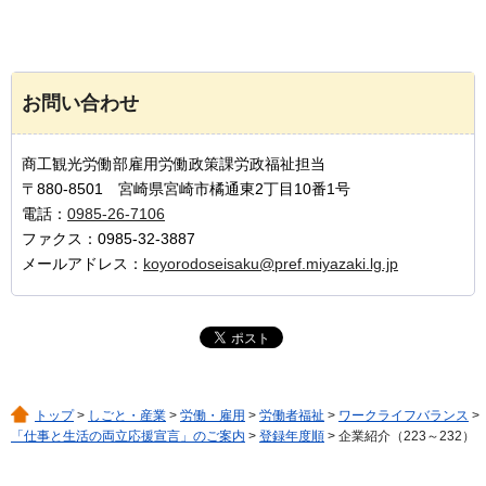
お問い合わせ
商工観光労働部雇用労働政策課労政福祉担当
〒880-8501 宮崎県宮崎市橘通東2丁目10番1号
電話：
0985-26-7106
ファクス：0985-32-3887
メールアドレス：
koyorodoseisaku@pref.miyazaki.lg.jp
トップ
>
しごと・産業
>
労働・雇用
>
労働者福祉
>
ワークライフバランス
>
「仕事と生活の両立応援宣言」のご案内
>
登録年度順
> 企業紹介（223～232）