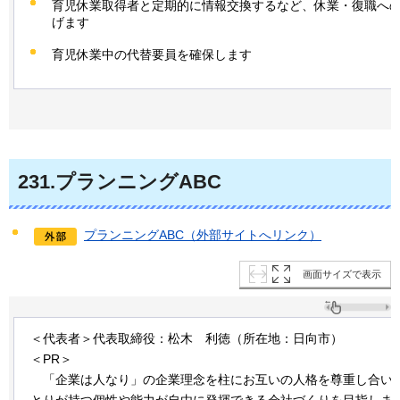
育児休業取得者と定期的に情報交換するなど、休業・復職へ
げます
育児休業中の代替要員を確保します
231
.プランニングABC
プランニングABC（外部サイトへリンク）
画面サイズで表示
＜代表者＞代表取締役：松木
利
徳（所在地：日向市）
＜PR＞
「
企業は人なり」の企業理念を柱にお互いの人格を尊重し合い
とりが持つ個性や能力が自由に発揮できる会社づくりを目指しま