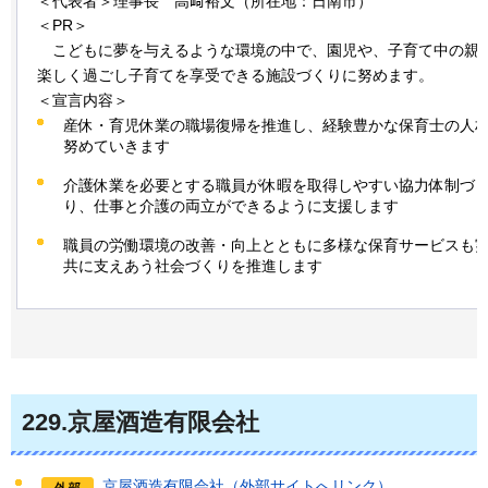
＜代表者＞理事長
高
﨑裕文（所在地：日南市）
＜PR＞
こど
もに夢を与えるような環境の中で、園児や、子育て中の親
楽しく過ごし子育てを享受できる施設づくりに努めます。
＜宣言内容＞
産休・育児休業の職場復帰を推進し、経験豊かな保育士の人
努めていきます
介護休業を必要とする職員が休暇を取得しやすい協力体制づ
り、仕事と介護の両立ができるように支援します
職員の労働環境の改善・向上とともに多様な保育サービスも
共に支えあう社会づくりを推進します
229
.京屋酒造有限会社
京屋酒造有限会社（外部サイトへリンク）