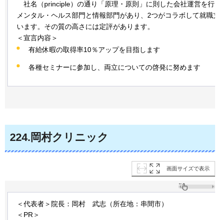
社
名（principle）の通り「原理・原則」に則した会社運営を
メンタル・ヘルス部門と情報部門があり、2つがコラボして就職
います。その質の高さには定評があります。
＜宣言内容＞
有給休暇の取得率10％アップを目指します
各種セミナーに参加し、両立についての啓発に努めます
224
.岡村クリニック
画面サイズで表示
＜代表者＞院長：岡村
武
志（所在地：串間市）
＜PR＞