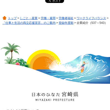
トップ
>
しごと・産業
>
労働・雇用
>
労働者福祉
>
ワークライフバランス
>
「仕事と生活の両立応援宣言」のご案内
>
登録年度順
> 企業紹介（537～543）
日本のひなた 宮崎県
MIYAZAKI PREFECTURE