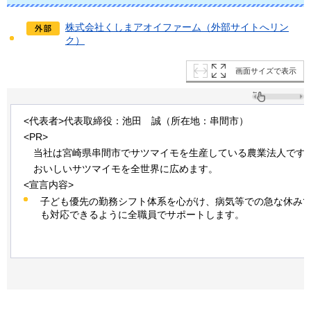
株式会社くしまアオイファーム（外部サイトへリン
ク）
画面サイズで表示
<代表者>代表取締役：池田
誠
（所在地：串間市）
<PR>
当社は
宮崎県串間市でサツマイモを生産している農業法人です
おいしい
サツマイモを全世界に広めます。
<宣言内容>
子ども優先の勤務シフト体系を心がけ、病気等での急な休み
も対応できるように全職員でサポートします。