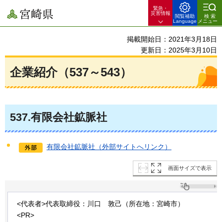
緊急・
宮崎県
災害情報
閲覧補助
検索
Language
メニュー
掲載開始日：2021年3月18日
更新日：2025年3月10日
企業紹介（537～543）
537
.有限会社鉱脈社
有限会社鉱脈社（外部サイトへリンク）
画面サイズで表示
<代表者>代表取締役：川口
敦己
（所在地：宮崎市）
<PR>