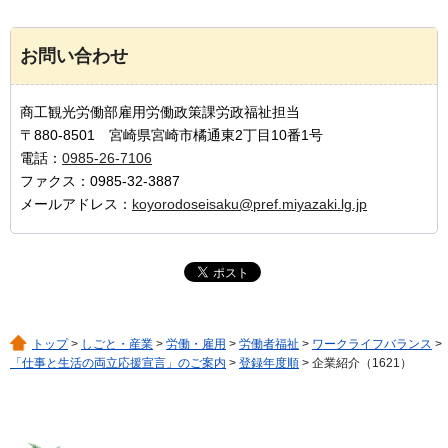
お問い合わせ
商工観光労働部雇用労働政策課労政福祉担当
〒880-8501 宮崎県宮崎市橘通東2丁目10番1号
電話：
0985-26-7106
ファクス：0985-32-3887
メールアドレス：
koyorodoseisaku@pref.miyazaki.lg.jp
トップ
>
しごと・産業
>
労働・雇用
>
労働者福祉
>
ワークライフバランス
>
「仕事と生活の両立応援宣言」のご案内
>
登録年度順
> 企業紹介（1621）