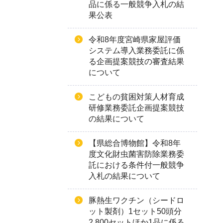
品に係る一般競争入札の結
果公表
令和8年度宮崎県家屋評価
システム導入業務委託に係
る企画提案競技の審査結果
について
こどもの貧困対策人材育成
研修業務委託企画提案競技
の結果について
【県総合博物館】令和8年
度文化財虫菌害防除業務委
託における条件付一般競争
入札の結果について
豚熱生ワクチン（シードロ
ット製剤）1セット50頭分
2,800セットほか1品に係る