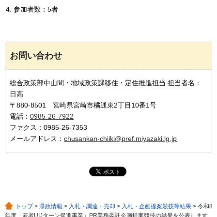
参加者数：5者
お問い合わせ
総合政策部中山間・地域政策課移住・定住推進担当 担当者名：
日高
〒880-8501 宮崎県宮崎市橘通東2丁目10番1号
電話：
0985-26-7922
ファクス：0985-26-7353
メールアドレス：
chusankan-chiiki@pref.miyazaki.lg.jp
トップ
>
県政情報
>
入札・調達・売却
>
入札・企画提案競技等結果
> 令和8
年度「若者UIJターン促進事業」PR業務委託企画提案競技の結果を公表します