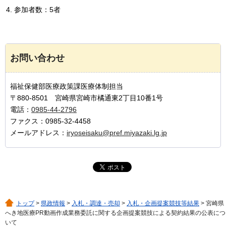
参加者数：5者
お問い合わせ
福祉保健部医療政策課医療体制担当
〒880-8501 宮崎県宮崎市橘通東2丁目10番1号
電話：
0985-44-2796
ファクス：0985-32-4458
メールアドレス：
iryoseisaku@pref.miyazaki.lg.jp
トップ
>
県政情報
>
入札・調達・売却
>
入札・企画提案競技等結果
> 宮崎県
へき地医療PR動画作成業務委託に関する企画提案競技による契約結果の公表につ
いて