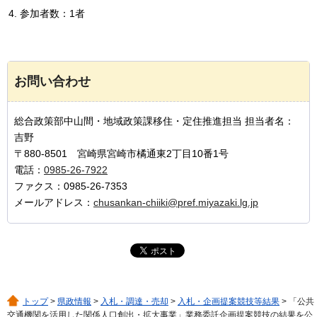
参加者数：1者
お問い合わせ
総合政策部中山間・地域政策課移住・定住推進担当 担当者名：
吉野
〒880-8501 宮崎県宮崎市橘通東2丁目10番1号
電話：
0985-26-7922
ファクス：0985-26-7353
メールアドレス：
chusankan-chiiki@pref.miyazaki.lg.jp
トップ
>
県政情報
>
入札・調達・売却
>
入札・企画提案競技等結果
> 「公共
交通機関を活用した関係人口創出・拡大事業」業務委託企画提案競技の結果を公