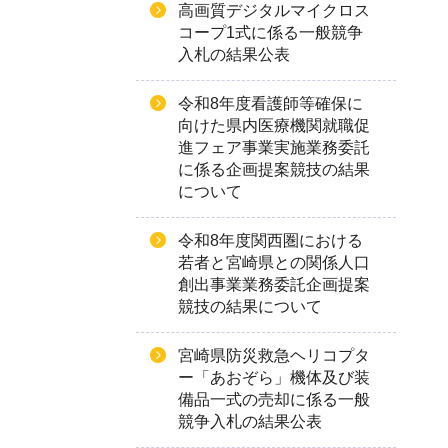
高画質デジタルマイクロス
コープ1式に係る一般競争
入札の結果公表
令和8年度看護師等確保に
向けた県内医療機関就職促
進フェア事業実施業務委託
に係る企画提案競技の結果
について
令和8年度関西圏における
若者と宮崎県との関係人口
創出事業業務委託企画提案
競技の結果について
宮崎県防災救急ヘリコプタ
ー「あおぞら」機体及び装
備品一式の売却に係る一般
競争入札の結果公表