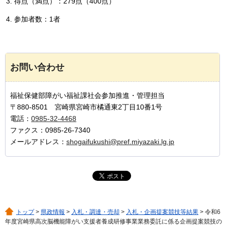
得点（満点）：279点（400点）
参加者数：1者
お問い合わせ
福祉保健部障がい福祉課社会参加推進・管理担当
〒880-8501 宮崎県宮崎市橘通東2丁目10番1号
電話：
0985-32-4468
ファクス：0985-26-7340
メールアドレス：
shogaifukushi@pref.miyazaki.lg.jp
トップ
>
県政情報
>
入札・調達・売却
>
入札・企画提案競技等結果
> 令和6
年度宮崎県高次脳機能障がい支援者養成研修事業業務委託に係る企画提案競技の