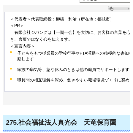
＜代表者＞代表取締役：柳橋
利
治（所在地：都城市）
＜PR＞
有限
会社ジパングは【一期一会】を大切に、お客様の言葉を心
き、言葉ではなく心を伝えます。
＜宣言内容＞
子どもをもつ従業員の学校行事やPTA活動への積極的な参加
励します
家族の病気等、急な休みのときは他の職員でサポートします
職員間の相互理解を深め、働きやすい職場環境づくりに努め
275
.社会福祉法人真光会
天
竜保育園