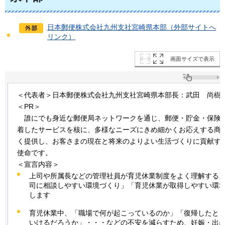
日本郵便株式会社九州支社宮崎県本部（外部サイトへ
リンク）
画面サイズで表示
＜代表者＞日本郵便株式会社九州支社宮崎県本部長：武田
尚
樹
＜PR＞
誰
にでも身近な郵便局ネットワークを通じ、郵便・貯金・保険
着したサービスを核に、多様なニーズにきめ細かくお応えする商
く提供し、お客さまの現在と将来のよりよい生活づくりに貢献す
使命です。
＜宣言内容＞
上司や所属長などの管理社員が育児休業制度をよく理解する
司に相談しやすい環境づくり」「育児休業が取得しやすい環
します
育児休業中、「職場で何が起こっているのか」「復帰したと
いけるだろうか」・・・などの不安を減らすため、妊娠・出