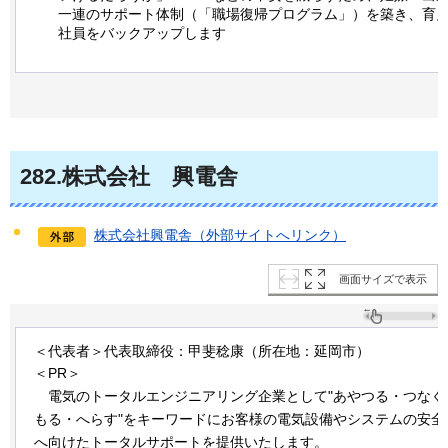
一連のサポート体制（「職場復帰プログラム」）を築き、育
社員をバックアップします
282
.株式会社
興
電舎
株式会社興電舎（外部サイトへリンク）
画面サイズで表示
＜代表者＞代表取締役：甲斐稔康（所在地：延岡市）
＜PR＞
電気
のトータルエンジニアリング企業として"あやつる・つなぐ
もる・へらす"をキーワードにお客様の電気設備やシステムの安全
へ向けたトータルサポートを提供いたします。