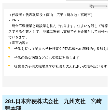
＜代表者＞代表取締役：藤山
広
子（所在地：宮崎市）
＜PR＞
総合
不動産業と建設業を営んでおります。住まいを通して皆様
スできる企業として、地域に密着し貢献できる企業として頑張っ
でいきます。
＜宣言内容＞
子供を持つ従業員の学校行事やPTA活動への積極的な参加を
子供の急な病気などにも柔軟に対応します
従業員の子供の職場見学や社員とのふれあいの場を設けます
281
.日本郵便株式会社
九
州支社
宮崎
県本部