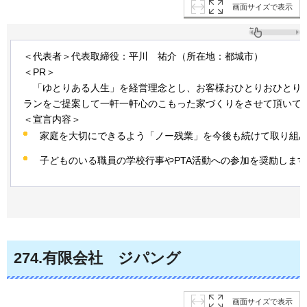
画面サイズで表示
＜代表者＞代表取締役：平川
祐
介（所在地：都城市）
＜PR＞
「
ゆとりある人生」を経営理念とし、お客様おひとりおひとり
ランをご提案して一軒一軒心のこもった家づくりをさせて頂いて
＜宣言内容＞
家庭を大切にできるよう「ノー残業」を今後も続けて取り組
子どものいる職員の学校行事やPTA活動への参加を奨励します
274
.有限会社
ジパ
ング
画面サイズで表示