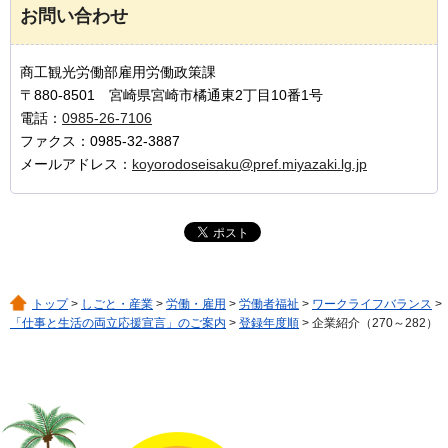
お問い合わせ
商工観光労働部雇用労働政策課
〒880-8501 宮崎県宮崎市橘通東2丁目10番1号
電話：
0985-26-7106
ファクス：0985-32-3887
メールアドレス：
koyorodoseisaku@pref.miyazaki.lg.jp
トップ
>
しごと・産業
>
労働・雇用
>
労働者福祉
>
ワークライフバランス
>
「仕事と生活の両立応援宣言」のご案内
>
登録年度順
> 企業紹介（270～282）