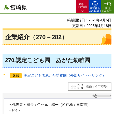
緊急・
宮崎県
災害情報
閲覧補助
検索
Language
メニュー
掲載開始日：2020年4月6日
更新日：2025年4月18日
企業紹介（270～282）
270
.認定こども園
あ
がた幼稚園
認定こども園あがた幼稚園（外部サイトへリンク）
画面サイズで表示
＜代表者＞園長：伊豆元
精
一（所在地：日南市）
＜PR＞