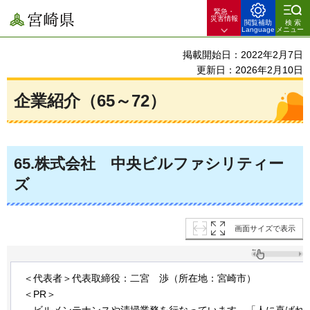
緊急・
宮崎県
災害情報
閲覧補助
検索
Language
メニュー
掲載開始日：2022年2月7日
更新日：2026年2月10日
企業紹介（65～72）
65
.株式会社
中央
ビルファシリティー
ズ
画面サイズで表示
＜代表者＞代表取締役：二宮
渉
（所在地：宮崎市）
＜PR＞
ビル
メンテナンスや清掃業務を行なっています。「人に喜ばれ