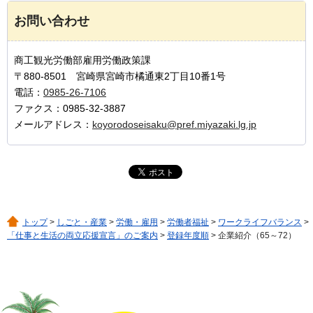
お問い合わせ
商工観光労働部雇用労働政策課
〒880-8501 宮崎県宮崎市橘通東2丁目10番1号
電話：
0985-26-7106
ファクス：0985-32-3887
メールアドレス：
koyorodoseisaku@pref.miyazaki.lg.jp
トップ
>
しごと・産業
>
労働・雇用
>
労働者福祉
>
ワークライフバランス
>
「仕事と生活の両立応援宣言」のご案内
>
登録年度順
> 企業紹介（65～72）