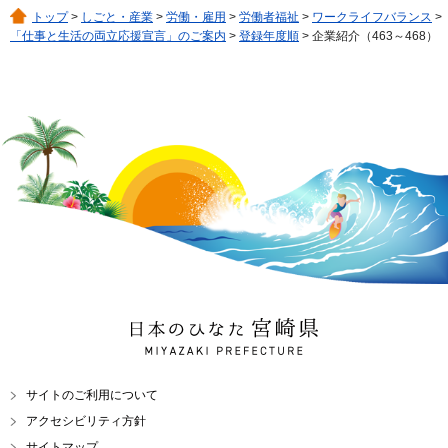
トップ
>
しごと・産業
>
労働・雇用
>
労働者福祉
>
ワークライフバランス
>
「仕事と生活の両立応援宣言」のご案内
>
登録年度順
> 企業紹介（463～468）
日本のひなた 宮崎県
MIYAZAKI PREFECTURE
サイトのご利用について
アクセシビリティ方針
サイトマップ