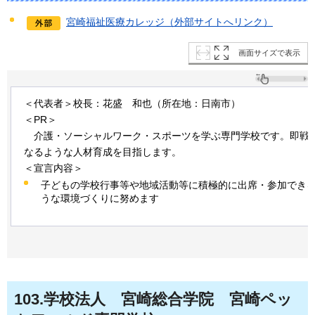
宮崎福祉医療カレッジ（外部サイトへリンク）
画面サイズで表示
＜代表者＞校長：花盛
和也
（所在地：日南市）
＜PR＞
介
護・ソーシャルワーク・スポーツを学ぶ専門学校です。即戦
なるような人材育成を目指します。
＜宣言内容＞
子どもの学校行事等や地域活動等に積極的に出席・参加でき
うな環境づくりに努めます
103
.学校法人
宮崎
総合学院
宮崎
ペッ