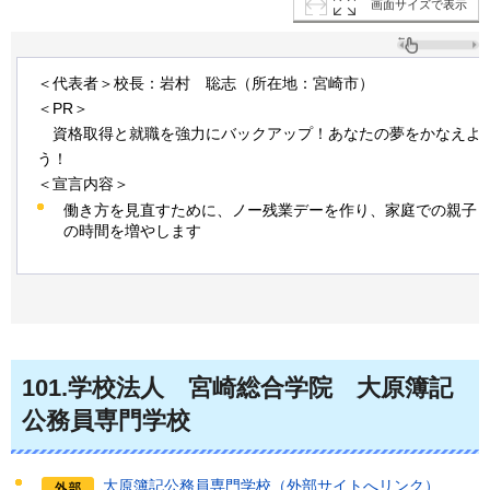
画面サイズで表示
＜代表者＞校長：岩村
聡志
（所在地：宮崎市）
＜PR＞
資格取得と
就職を強力にバックアップ！あなたの夢をかなえよ
う！
＜宣言内容＞
働き方を見直すために、ノー残業デーを作り、家庭での親子
の時間を増やします
101
.学校法人
宮崎
総合学院
大原
簿記
公務員専門学校
大原簿記公務員専門学校（外部サイトへリンク）