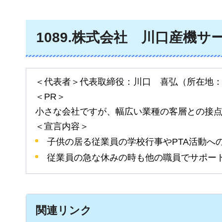
1089
.株式会社
川
口産機サ
＜代表者＞代表取締役：川口
喜
弘（所在地
＜PR＞
小さな会社ですが、幅広い業種の客層との接
＜宣言内容＞
子供の居る従業員の学校行事やPTA活動へ
従業員の急な休みの時も他の職員でサポー
関連リンク