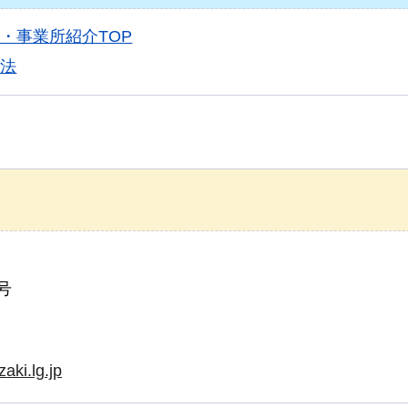
・事業所紹介TOP
方法
号
aki.lg.jp