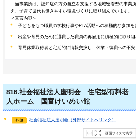
当事
業所は、認知症の方の自立を支援する地域密着型の事業所
え、子育て世代も働きやすい環境づくりに取り組んでいます。
＜宣言内容＞
子どもをもつ職員の学校行事やPTA活動への積極的な参加を
出産や育児のために退職した職員の再雇用に積極的に取り組
育児休業取得者と定期的に情報交換し、休業・復職への不安
816
.社会福祉法人慶明会
住
宅型有料老
人ホーム
国
富けいめい館
社会福祉法人慶明会（外部サイトへリンク）
画面サイズで表示