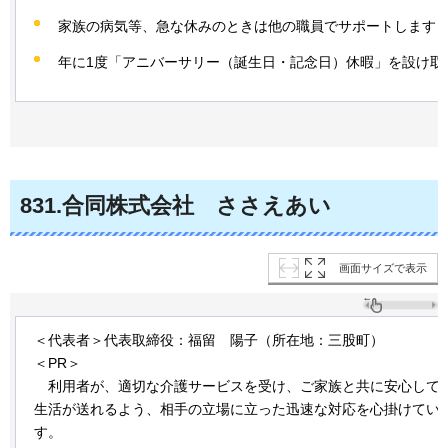
家族の病気等、急な休みのときは他の職員でサポートします
年に1度「アニバーサリー（誕生日・記念日）休暇」を設け取
831
.合同株式会社
さ
さえあい
画面サイズで表示
＜代表者＞代表取締役：福留
陽
子（所在地：三股町）
＜PR＞
利
用者が、適切な介護サービスを受け、ご家族と共に安心して
生活が送れるよう、相手の立場に立った迅速な対応を心掛けてい
す。