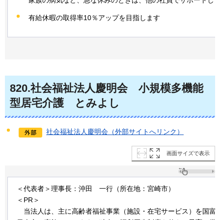
家族の病気など、急な休みのときは、他の社員でサポートし
有給休暇の取得率10％アップを目指します
820
.社会福祉法人慶明会
小
規模多機能
型居宅介護
と
みよし
社会福祉法人慶明会（外部サイトへリンク）
画面サイズで表示
＜代表者＞理事長：沖田
一
行（所在地：宮崎市）
＜PR＞
当
法人は、主に高齢者福祉事業（施設・在宅サービス）を国富