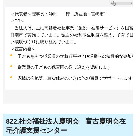
＜代表者＞理事長：沖田
一
行（所在地：宮崎市）
＜PR＞
当
法人は、主に高齢者福祉事業（施設・在宅サービス）を国富
日南市で実施しています。独自の福利厚生制度を整え、子育て世
い環境づくりに取り組んでいます。
＜宣言内容＞
子どもをもつ従業員の学校行事やPTA活動への積極的な参加
従業員の子どもの保育園の送り迎えを奨励します
家族の病気等、急な休みのときは他の職員でサポートします
822
.社会福祉法人慶明会
富
吉慶明会在
宅介護支援センター