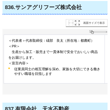
836
.サンアグリフーズ株式会社
画面サイズで表示
＜代表者＞代表取締役：礒部
良太
（所在地：都農町）
＜PR＞
生
産から加工・販売まで一貫体制で安全でおいしい商品
をお届けします。
＜宣言内容＞
従業員同士の相互理解を深め、家族を大切にできる働き
やすい職場を目指します
837
.有限会社
天
水不動産