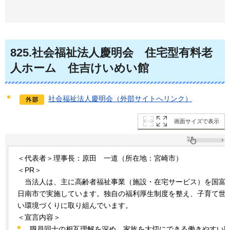
825
.社会福祉法人慶明会
住
宅型有料老
人ホーム
住
吉けいめい館
社会福祉法人慶明会（外部サイトへリンク）
画面サイズで表示
＜代表者＞理事長：原田
一道
（所在地：宮崎市）
＜PR＞
当
法人は、主に高齢者福祉事業（施設・在宅サービス）を国富
日南市で実施しています。独自の福利厚生制度を整え、子育て世
い環境づくりに取り組んでいます。
＜宣言内容＞
職員同士の相互理解を深め、家族を大切にできる働きやすい