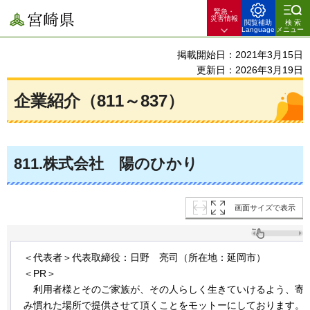
緊急・
宮崎県
災害情報
閲覧補助
検索
Language
メニュー
掲載開始日：2021年3月15日
更新日：2026年3月19日
企業紹介（811～837）
811
.株式会社
陽
のひかり
画面サイズで表示
＜代表者＞代表取締役：日野
亮
司（所在地：延岡市）
＜PR＞
利
用者様とそのご家族が、その人らしく生きていけるよう、寄
み慣れた場所で提供させて頂くことをモットーにしております。