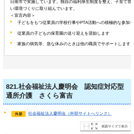
日南市で実施しています。独自の福利厚生制度を整え、子育て世
い環境づくりに取り組んでいます。
＜宣言内容＞
子どもをもつ従業員の学校行事やPTA活動への積極的な参加
従業員の子どもの保育園の送り迎えを奨励します
家族の病気等、急な休みのときは他の職員でサポートします
821
.社会福祉法人慶明会
認
知症対応型
通所介護
さ
くら富吉
社会福祉法人慶明会（外部サイトへリンク）
画面サイズで表示