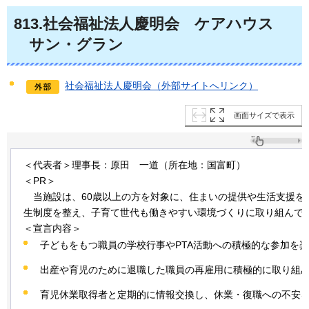
813
.社会福祉法人慶明会
ケ
アハウス
サ
ン・グラン
社会福祉法人慶明会（外部サイトへリンク）
画面サイズで表示
＜代表者＞理事長：原田
一道
（所在地：国富町）
＜PR＞
当
施設は、60歳以上の方を対象に、住まいの提供や生活支援を
生制度を整え、子育て世代も働きやすい環境づくりに取り組んで
＜宣言内容＞
子どもをもつ職員の学校行事やPTA活動への積極的な参加を
出産や育児のために退職した職員の再雇用に積極的に取り組
育児休業取得者と定期的に情報交換し、休業・復職への不安