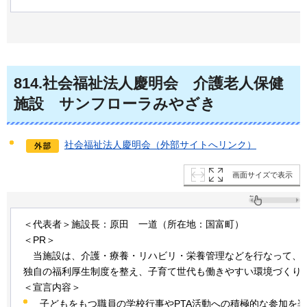
814
.社会福祉法人慶明会
介
護老人保健
施設
サ
ンフローラみやざき
社会福祉法人慶明会（外部サイトへリンク）
画面サイズで表示
＜代表者＞施設長：原田
一道
（所在地：国富町）
＜PR＞
当
施設は、介護・療養・リハビリ・栄養管理などを行なって、
独自の福利厚生制度を整え、子育て世代も働きやすい環境づくり
＜宣言内容＞
子どもをもつ職員の学校行事やPTA活動への積極的な参加を