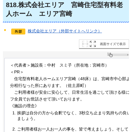
818
.株式会社エリア
宮
崎住宅型有料老
人ホーム
エ
リア宮崎
株式会社エリア（外部サイトへリンク）
画面サイズで表示
＜代表者＞施設長：中村
ス
ミ子（所在地：宮崎市）
＜PR＞
住宅
型有料老人ホームエリア宮崎（48床）は、宮崎市中心部より
分程行なった所にあります。（佐土原町）
ご利
用者様が安全に安心して、日常生活を過ごして頂ける様に
フ全員でお世話させて頂いております。
《施設の理念》
挨拶は自分の方から会釈でなく、3秒立ち止まり気持ちの良い
ましょう。
ご利用者様お一人お一人の事を、皆で考えましょう。そして