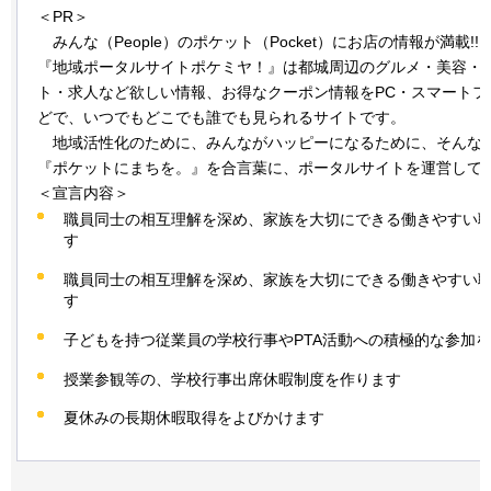
＜PR＞
み
んな（People）のポケット（Pocket）にお店の情報が満載!!
『地域ポータルサイトポケミヤ！』は都城周辺のグルメ・美容・
ト・求人など欲しい情報、お得なクーポン情報をPC・スマートフ
どで、いつでもどこでも誰でも見られるサイトです。
地
域活性化のために、みんながハッピーになるために、そんな
『ポケットにまちを。』を合言葉に、ポータルサイトを運営して
＜宣言内容＞
職員同士の相互理解を深め、家族を大切にできる働きやすい
す
職員同士の相互理解を深め、家族を大切にできる働きやすい
す
子どもを持つ従業員の学校行事やPTA活動への積極的な参加
授業参観等の、学校行事出席休暇制度を作ります
夏休みの長期休暇取得をよびかけます