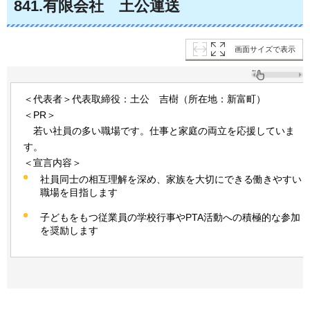
841
.有限会社
土
公運送
画面サイズで表示
＜代表者＞代表取締役：土公
吉
樹（所在地：新富町）
＜PR＞
若
い社員の多い職場です。仕事と家庭の両立を応援していま
す。
＜宣言内容＞
社員同士の相互理解を深め、家族を大切にできる働きやすい
職場を目指します
子どもをもつ従業員の学校行事やPTA活動への積極的な参加
を奨励します