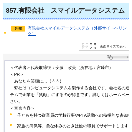
857
.有限会社
ス
マイルデータシステム
有限会社スマイルデータシステム（外部サイトへリン
ク）
画面サイズで表示
＜代表者＞代表取締役：安藤
政
美（所在地：宮崎市）
＜PR＞
あ
なたを笑顔に
…（＾＾）
弊社
はコンピュータシステムを製作する会社です。会社名の通
テムで企業を「笑顔」にするのが得意です。詳しくはホームペー
さい。
＜宣言内容＞
子どもを持つ従業員の学校行事やPTA活動への積極的な参加
家族の病気等、急な休みのときは他の職員でサポートします