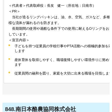
＜代表者＞代表取締役：長友
健
一（所在地：日南市）
＜PR＞
当
社が造るリングパッキンは、油、水、空気、ガスなど、多種
様な流体が漏れるのを防ぎます。
長
期期間の使用や過酷な条件下での使用に耐えるOリングをお
しています。
＜宣言内容＞
子どもを持つ従業員の学校行事やPTA活動への積極的参加を
します
産休育休を取得しやすく、職場復帰しやすい環境作りに努め
ます
従業員間の融和を図り、家庭を大切に出来る職場を目指しま
848
.南日本酪農協同株式会社