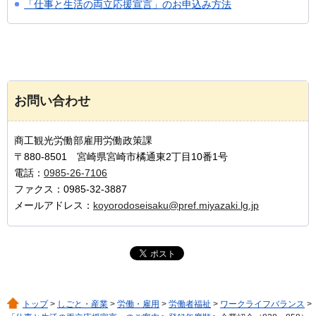
「仕事と生活の両立応援宣言」のお申込み方法
お問い合わせ
商工観光労働部雇用労働政策課
〒880-8501 宮崎県宮崎市橘通東2丁目10番1号
電話：
0985-26-7106
ファクス：0985-32-3887
メールアドレス：
koyorodoseisaku@pref.miyazaki.lg.jp
トップ
>
しごと・産業
>
労働・雇用
>
労働者福祉
>
ワークライフバランス
>