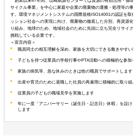
創
業以来47年間、山﨑紙源センターでは資源の有効活用・循環
サイクル事業」を中心に家庭や企業の廃棄物の運搬・処理等の事
す。環境マネジメントシステムの国際規格ISO14001の認証を取
ッション社会への実現に向け、廃棄物の徹底した分別、再資源化
り組み、地球のため、地域社会のために先頭に立ち完全リサイク
挑戦している企業です。
＜宣言内容＞
職員同士の相互理解を深め、家族を大切にできる働きやすい
子どもを持つ従業員の学校行事やPTA活動への積極的な参加
家族の病気等、急な休みのときは他の職員でサポートします
出産や育児のために退職した社員の再雇用に積極的に取り組
従業員の子どもの職場見学を実施します
年に一度「アニバーサリー（誕生日・記念日）休暇」を設け
します