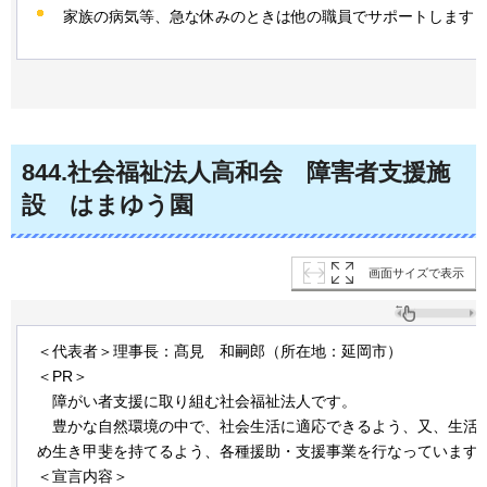
家族の病気等、急な休みのときは他の職員でサポートします
844
.社会福祉法人高和会
障
害者支援施
設
は
まゆう園
画面サイズで表示
＜代表者＞理事長：髙見
和
嗣郎（所在地：延岡市）
＜PR＞
障がい者支援に取り組む社会福祉法人です。
豊かな自然環境の中で、社会生活に適応できるよう、又、生活
め生き甲斐を持てるよう、各種援助・支援事業を行なっています
＜宣言内容＞