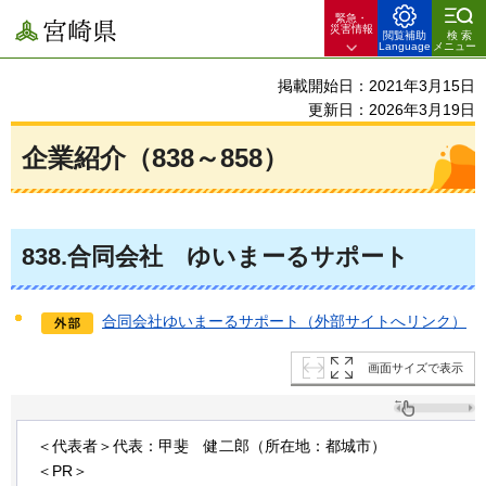
緊急・
宮崎県
災害情報
閲覧補助
検索
Language
メニュー
掲載開始日：2021年3月15日
更新日：2026年3月19日
企業紹介（838～858）
838
.合同会社
ゆ
いまーるサポート
合同会社ゆいまーるサポート（外部サイトへリンク）
画面サイズで表示
＜代表者＞代表：甲斐
健
二郎（所在地：都城市）
＜PR＞