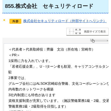
855
.株式会社
セ
キュリティロード
株式会社セキュリティロード（外部サイトへリンク）
画面サイズで表示
＜代表者＞代表取締役：齊藤
文
治（所在地：宮崎市）
＜PR＞
1採用に力を入れています。
「若者応援企業」、U・Iターン者も歓迎、キャリアコンサルタン
駐
2事業では、
グループ会社にはALSOK宮崎綜合警備、文化コーポレーションな
内有数のネットワークを構築
3社内制度にも特色があります
資格支援制度が充実しています。（施設警備業務1級・2級、交通
警備業務1級・2級取得を目指します）