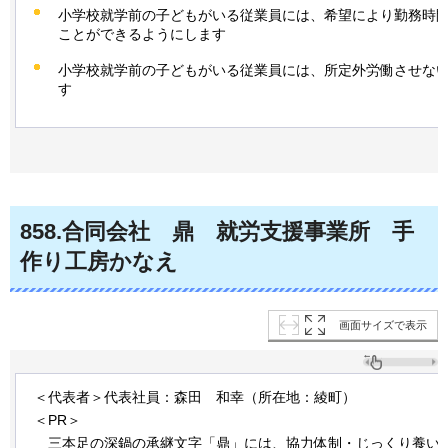
小学校就学前の子どもがいる従業員には、希望により勤務時
ことができるようにします
小学校就学前の子どもがいる従業員には、所定外労働させな
す
858
.合同会社
鼎
就
労支援事業所
手
作り工房かなえ
画面サイズで表示
＜代表者＞代表社員：森田
和
幸（所在地：綾町）
＜PR＞
三
本足の深鍋の承継文字「鼎」には、協力体制・じっくり養い