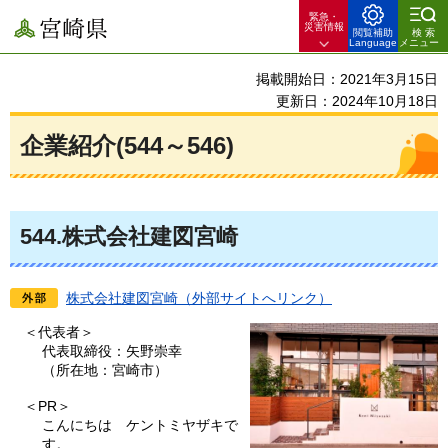
緊急・
宮崎県
災害情報
閲覧補助
検索
Language
メニュー
掲載開始日：2021年3月15日
更新日：2024年10月18日
企業紹介(544～546)
544
.株式会社建図宮崎
株式会社建図宮崎（外部サイトへリンク）
＜代表者＞
代表取締役：矢野崇幸
（所在地：宮崎市）
＜PR＞
こんにちは
ケントミヤザキで
す。