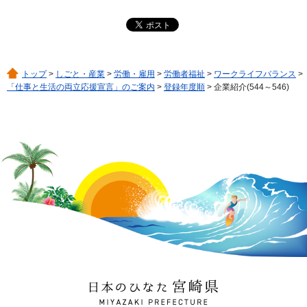
トップ
>
しごと・産業
>
労働・雇用
>
労働者福祉
>
ワークライフバランス
>
「仕事と生活の両立応援宣言」のご案内
>
登録年度順
> 企業紹介(544～546)
日本のひなた 宮崎県
MIYAZAKI PREFECTURE