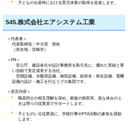
子どもの出産時における育児休業の取得を促進します。
545
.株式会社エアシステム工業
＜代表者＞
代表取締役：中大窪
啓
祐
（所在地：宮崎市）
＜PR＞
官公庁、建設各社や設計事務所を取引先に、優れた実績と厚
い信頼で安定成長する当社。
空調設備、冷暖房設備、換気設備、給排水・衛生設備、電機
設備の設計・施工を行なうプロ集団です。
＜宣言内容＞
職員同士の相互理解を深め、家族の病気等、急な休みのと
きは周りの従業員でサポートします。
子どものいる従業員に、学校行事やPTA活動の参加を奨励
します。