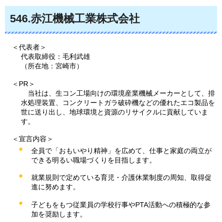
546
.赤江機械工業株式会社
＜代表者＞
代表取締役：毛利武雄
（所在地：宮崎市）
＜PR＞
当社は、生コン工場向けの環境産業機械メーカーとして、排
水処理装置、コンクリートガラ破砕機
などの優れたエコ製品を
世に送り出し、地球環境と資源のリサイクルに貢献していま
す。
＜宣言内容＞
全員で「おもいやり精神」を広めて、仕事と家庭の両立が
できる明るい職場づくりを目指します。
就業規則で定めている育児・介護休業制度の周知、取得促
進に努めます。
子どもをもつ従業員の学校行事やPTA活動への積極的な参
加を奨励します。