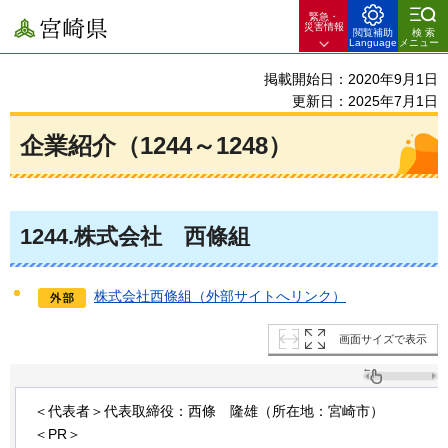
緊急・
宮崎県
災害情報
閲覧補助
検索
Language
メニュー
掲載開始日：2020年9月1日
更新日：2025年7月1日
企業紹介（1244～1248）
1244
.株式会社
西
條組
株式会社西條組（外部サイトへリンク）
画面サイズで表示
＜代表者＞代表取締役：西條
隆
雄（所在地：宮崎市）
＜PR＞