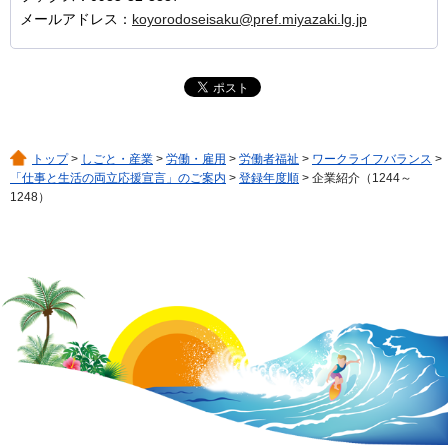
メールアドレス：
koyorodoseisaku@pref.miyazaki.lg.jp
トップ
>
しごと・産業
>
労働・雇用
>
労働者福祉
>
ワークライフバランス
>
「仕事と生活の両立応援宣言」のご案内
>
登録年度順
> 企業紹介（1244～
1248）