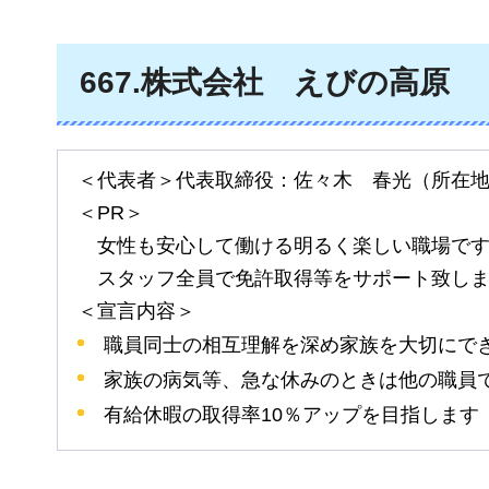
667
.株式会社
えびの
高原
＜代表者＞代表取締役：佐々木
春光
（所在
＜PR＞
女性も
安心して働ける明るく楽しい職場で
スタッフ
全員で免許取得等をサポート致し
＜宣言内容＞
職員同士の相互理解を深め家族を大切にで
家族の病気等、急な休みのときは他の職員
有給休暇の取得率10％アップを目指します