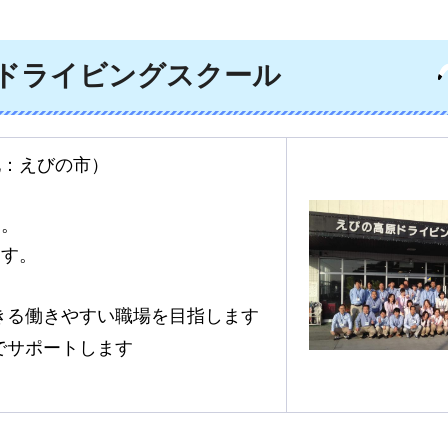
ドライビング
スクール
地：えびの市）
す。
ます。
きる働きやすい職場を目指します
でサポートします