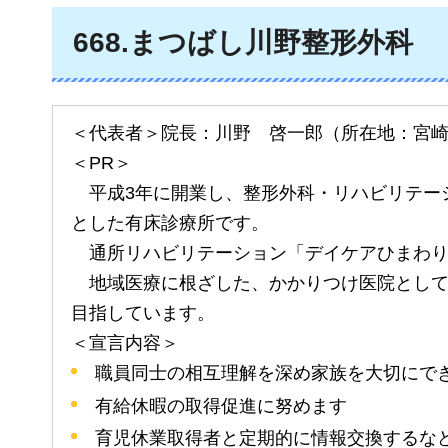
668
.まつばし川野整形外科
＜代表者＞院長：川野
啓一郎
（所在地：宮
＜PR＞
平成
3年に開業し、整形外科・リハビリテー
とした有床診療所です。
通所
リハビリテーション「デイケアひまわ
地域
医療に根ざした、かかりつけ医院とし
目指しています。
＜宣言内容＞
職員同士の相互理解を深め家族を大切にで
有給休暇の取得促進に努めます
育児休業取得者と定期的に情報交換するな