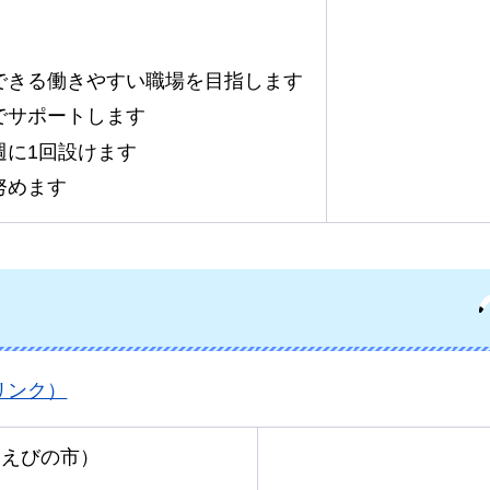
できる働きやすい職場を目指します
でサポートします
週に1回設けます
努めます
リンク）
：えびの市）