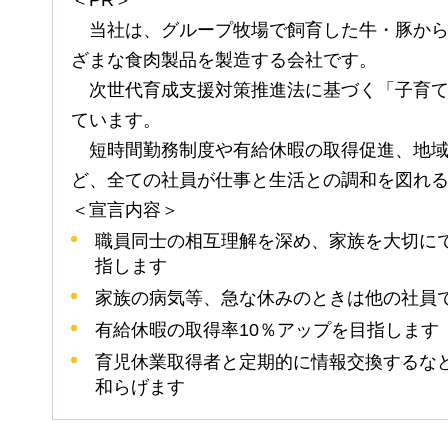
＜PR＞
当社は、
グループ牧場で飼育した牛・豚か
ざまな食肉製品を製造する会社です。
次世代
育成支援対策推進法に基づく「子育
ています。
短時間
勤務制度や有給休暇の取得促進、地
ど、全ての社員が仕事と生活との調和を図れ
＜宣言内容＞
職員同士の相互理解を深め、家族を大切に
指します
家族の病気等、急な休みのときは他の社員
有給休暇の取得率10％アップを目指します
育児休業取得者と定期的に情報交換するな
和らげます