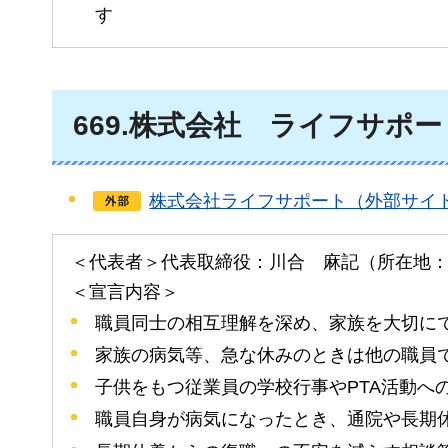
す
669
.株式会社
ライフ
サポー
株式会社ライフサポート（外部サイ
＜代表者＞代表取締役：川合
麻記
（所在地
＜宣言内容＞
職員同士の相互理解を深め、家族を大切に
家族の病気等、急な休みのときは他の職員
子供をもつ従業員の学校行事やPTA活動へ
職員自身が病気になったとき、通院や長期