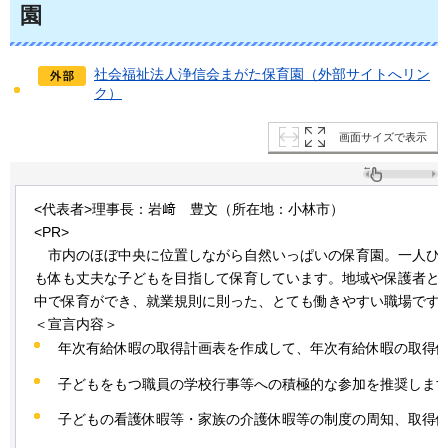
園
社会福祉法人浄信会まがた保育園（外部サイトへリン
ク）
画面サイズで表示
<代表者>理事長：岩﨑
豊
文（所在地：小林市）
<PR>
市内の
ほぼ中央に位置しながら自然いっぱいの保育園。一人ひ
も体も丈夫な子どもを目指して保育しています。地域や保護者と
中で保育ができ、就業規則に則った、とても働きやすい職場です
＜宣言内容＞
年次有給休暇の取得計画表を作成して、年次有給休暇の取得
子どもをもつ職員の学校行事等への積極的な参加を推奨しま
子どもの看護休暇等・家族の介護休暇等の制度の周知、取得