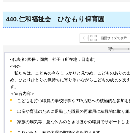
440
.仁和福祉会
ひなもり
保育園
画面サイズで表示
<代表者>園長：岡留
郁子
（所在地：日南市）
<PR>
私たちは、
こどもの今をしっかりと見つめ、こどものありのま
め、ひとりひとりの気持ちに寄り添いながらこどもの成長を支え
す。
＜宣言内容＞
こどもを持つ職員の学校行事やPTA活動への積極的な参加を
出産や育児のために退職した職員の再雇用に積極的に取り組
家族の病気等、急な休みのときはほかの職員でサポートしま
これからも、有給休暇の取得促進を図ります