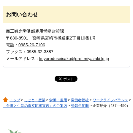
お問い合わせ
商工観光労働部雇用労働政策課
〒880-8501 宮崎県宮崎市橘通東2丁目10番1号
電話：
0985-26-7106
ファクス：0985-32-3887
メールアドレス：
koyorodoseisaku@pref.miyazaki.lg.jp
トップ
>
しごと・産業
>
労働・雇用
>
労働者福祉
>
ワークライフバランス
>
「仕事と生活の両立応援宣言」のご案内
>
登録年度順
> 企業紹介（437～450）