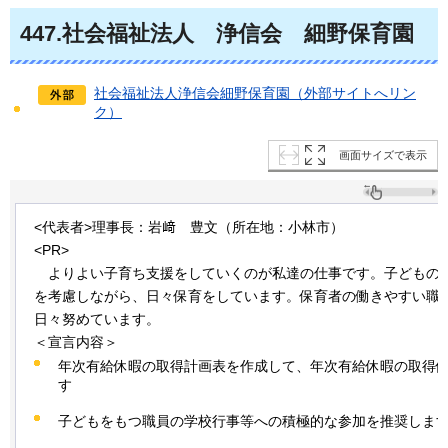
447
.社会福祉法人
浄信会
細野
保育園
社会福祉法人浄信会細野保育園（外部サイトへリン
ク）
画面サイズで表示
<代表者>理事長：岩﨑
豊
文（所在地：小林市）
<PR>
よりよい
子育ち支援をしていくのが私達の仕事です。子どもの
を考慮しながら、日々保育をしています。保育者の働きやすい職
日々努めています。
＜宣言内容＞
年次有給休暇の取得計画表を作成して、年次有給休暇の取得
す
子どもをもつ職員の学校行事等への積極的な参加を推奨しま