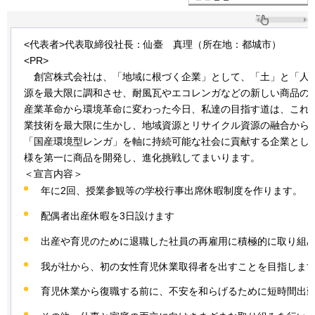
<代表者>代表取締役社長：仙臺
真理
（所在地：都城市）
<PR>
創宮
株式会社は、「地域に根づく企業」として、「土」と「人
源を最大限に調和させ、耐風瓦やエコレンガなどの新しい商品の
産業革命から環境革命に変わった今日、私達の目指す道は、これ
業技術を最大限に生かし、地域資源とリサイクル資源の融合から
「国産環境型レンガ」を軸に持続可能な社会に貢献する企業とし
様を第一に商品を開発し、進化挑戦してまいります。
＜宣言内容＞
年に2回、授業参観等の学校行事出席休暇制度を作ります。
配偶者出産休暇を3日設けます
出産や育児のために退職した社員の再雇用に積極的に取り組
我が社から、初の女性育児休業取得者を出すことを目指しま
育児休業から復職する前に、不安を和らげるために短時間出