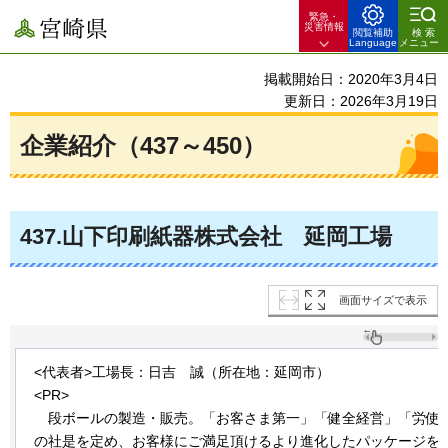
緊急・
宮崎県
災害情報
閲覧補助
検索
Language
メニュー
掲載開始日：2020年3月4日
更新日：2026年3月19日
企業紹介（437～450）
437
.山下印刷紙器株式会社
延岡工場
画面サイズで表示
<代表者>工場長：日吉
誠
（所在地：延岡市）
<PR>
段ボールの
製造・販売。「お客さま第一」「健全経営」「労使
の社是を定め、お客様にご満足頂けるより進化したパッケージを