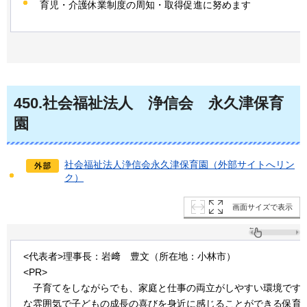
育児・介護休業制度の周知・取得促進に努めます
450
.社会福祉法人
浄信会
永久津
保育
園
社会福祉法人浄信会永久津保育園（外部サイトへリン
ク）
画面サイズで表示
<代表者>理事長：岩﨑
豊
文（所在地：小林市）
<PR>
子
育てをしながらでも、家庭と仕事の両立がしやすい環境です
な雰囲気で子どもの成長の喜びを身近に感じることができる保育