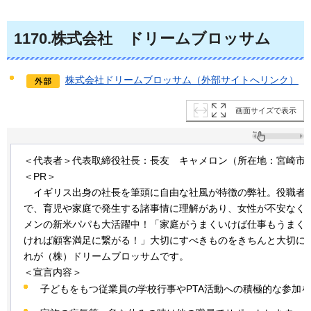
1170
.株式会社
ドリーム
ブロッサム
株式会社ドリームブロッサム（外部サイトへリンク）
画面サイズで表示
＜代表者＞代表取締役社長：長友
キャメロン
（所在地：宮崎市
＜PR＞
イギリス出身の
社長を筆頭に自由な社風が特徴の弊社。役職者
で、育児や家庭で発生する諸事情に理解があり、女性が不安なく
メンの新米パパも大活躍中！「家庭がうまくいけば仕事もうまく
ければ顧客満足に繋がる！」大切にすべきものをきちんと大切に
れが（株）ドリームブロッサムです。
＜宣言内容＞
子どもをもつ従業員の学校行事やPTA活動への積極的な参加