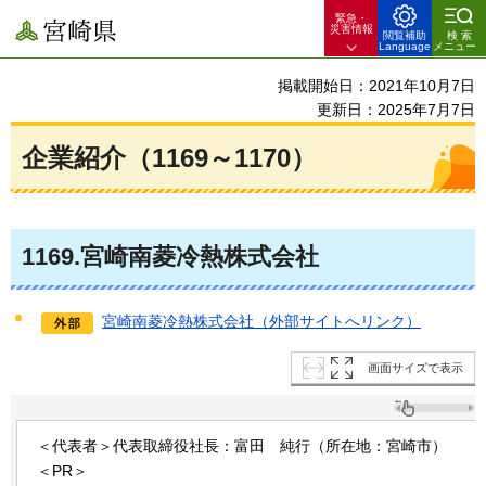
緊急・
宮崎県
災害情報
閲覧補助
検索
Language
メニュー
掲載開始日：2021年10月7日
更新日：2025年7月7日
企業紹介（1169～1170）
1169
.宮崎南菱冷熱株式会社
宮崎南菱冷熱株式会社（外部サイトへリンク）
画面サイズで表示
＜代表者＞代表取締役社長：富田
純
行（所在地：宮崎市）
＜PR＞