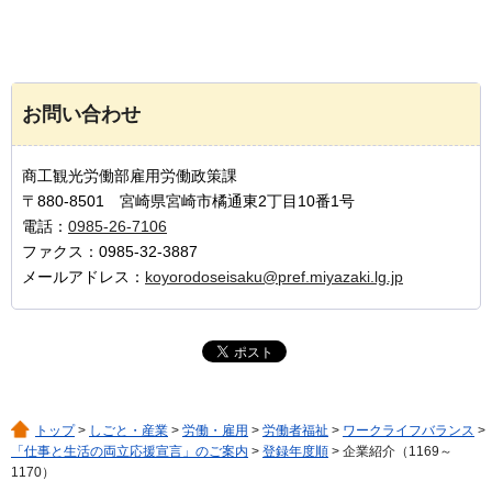
お問い合わせ
商工観光労働部雇用労働政策課
〒880-8501 宮崎県宮崎市橘通東2丁目10番1号
電話：
0985-26-7106
ファクス：0985-32-3887
メールアドレス：
koyorodoseisaku@pref.miyazaki.lg.jp
トップ
>
しごと・産業
>
労働・雇用
>
労働者福祉
>
ワークライフバランス
>
「仕事と生活の両立応援宣言」のご案内
>
登録年度順
> 企業紹介（1169～
1170）