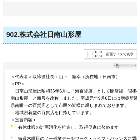
902
.株式会社日南山形屋
画面サイズで表示
＜代表者＞取締役社長：山下
隆
幸（所在地：日南市）
＜PR＞
日
南山形屋は昭和36年6月に「港百貨店」として開店後、昭和4
南山形屋」と商号を改称しました。平成元年9月6日には増築新装
県南唯一の百貨店として市民の皆様に親しまれております。
地
域密着型の百貨店を目指しています。
＜宣言内容＞
有休休暇の計画消化を推進し、取得促進に努めます
毎週木曜日のノー残業デーをワーク・ライフ・バランスに繋