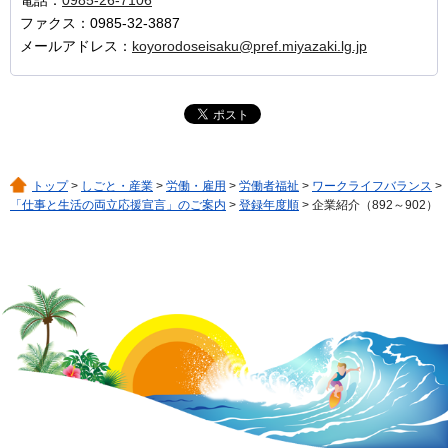
ファクス：0985-32-3887
メールアドレス：
koyorodoseisaku@pref.miyazaki.lg.jp
トップ
>
しごと・産業
>
労働・雇用
>
労働者福祉
>
ワークライフバランス
>
「仕事と生活の両立応援宣言」のご案内
>
登録年度順
> 企業紹介（892～902）