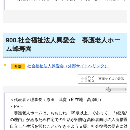
900
.社会福祉法人興愛会
養
護老人ホー
ム蜂寿園
社会福祉法人興愛会（外部サイトへリンク）
画面サイズで表示
＜代表者＞理事長：原田
武
寛（所在地：高原町）
＜PR＞
養護
老人ホームは、おおむね「65歳以上」であって、「経済的
の理由」があるため在宅での生活が困難な高齢者向けの入所措置
自立した生活を営むことができるよう支援、社会復帰の促進に対