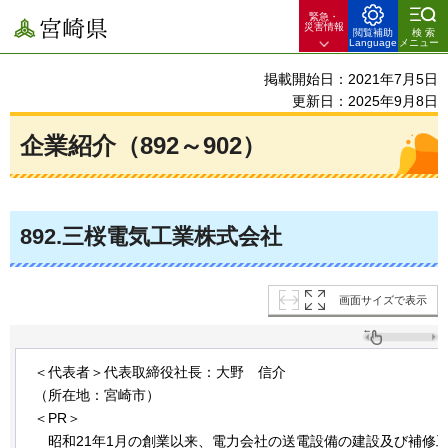
緊急・
宮崎県
災害情報
閲覧補助
検索
Language
メニュー
掲載開始日：2021年7月5日
更新日：2025年9月8日
企業紹介（892～902）
892
.三桜電気工業株式会社
画面サイズで表示
＜代表者＞代表取締役社長：大野
信
介
（所在地：宮崎市）
＜PR＞
昭
和21年1月の創業以来、電力会社の送電設備の建設及び補修