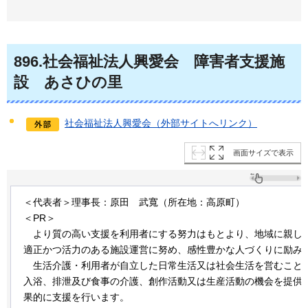
896
.社会福祉法人興愛会
障
害者支援施
設
あ
さひの里
社会福祉法人興愛会（外部サイトへリンク）
画面サイズで表示
＜代表者＞理事長：原田
武
寬（所在地：高原町）
＜PR＞
より
質の高い支援を利用者にする努力はもとより、地域に親し
適正かつ活力のある施設運営に努め、感性豊かな人づくりに励み
生
活介護・利用者が自立した日常生活又は社会生活を営むこと
入浴、排泄及び食事の介護、創作活動又は生産活動の機会を提供
果的に支援を行います。