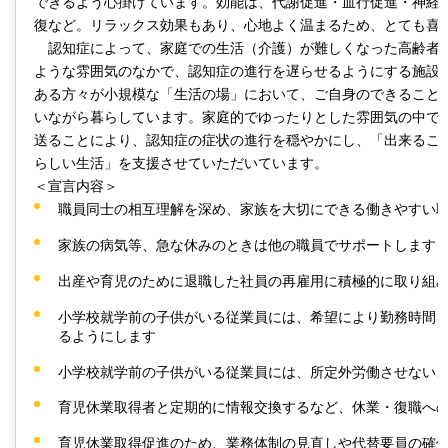
できるよう心掛けています。効能は、代謝促進・血行促進・神経
復など。リラックス効果もあり、心地よく温まるため、とても喜
認
知症によって、家庭での生活（介護）が難しくなった高齢者
ような雰囲気のなかで、認知症の進行を遅らせるようにする施設
ある方々が小規模な「生活の場」において、ご自身のできること
いながら暮らしています。家庭的でゆったりとした雰囲気の中で
送ることにより、認知症の症状の進行を穏やかにし、「出来るこ
らしい生活」を支援させていただいています。
＜宣言内容＞
職員同士の相互理解を深め、家族を大切にできる働きやすい
家族の病気等、急な休みのときは他の職員でサポートします
出産や育児のために退職した社員の再雇用に積極的に取り組
小学校就学前の子供がいる従業員には、希望により勤務時間
るようにします
小学校就学前の子供がいる従業員には、所定外労働させない
育児休業取得者と定期的に情報交換するなど、休業・復職へ
育児休業取得促進のため、業務体制の見直しや代替要員の確