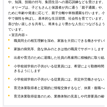
や、知識、技能の付与、集団生活への適応訓練などを受けます。
オ
リーブは、子どもさんと保護者が共に通う「親子通園」や、
ために年齢や発達に応じて、親子分離や単独通園を行います。小
中で個性を伸ばし、基本的な生活習慣、社会性を育てています。
喜び合い楽しさを共有し、将来をより豊かな人生につなげるよう
ています。
＜宣言内容＞
職員同士の相互理解を深め、家族を大切にできる働きやすい
家族の病気等、急な休みのときは他の職員でサポートします
出産や育児のために退職した社員の再雇用に積極的に取り組
小学校就学前の子供がいる従業員には、希望により勤務時間
きるようにします
小学校就学前の子供がいる従業員には、所定外労働させない
育児休業取得者と定期的に情報交換するなど、休業・復職へ
育児休業取得促進のため、業務体制の見直しや代替要員の確