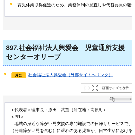
育児休業取得促進のため、業務体制の見直しや代替要員の確
897
.社会福祉法人興愛会
児
童通所支援
センターオリーブ
社会福祉法人興愛会（外部サイトへリンク）
画面サイズで表示
＜代表者＞理事長：原田
武
寛（所在地：高原町）
＜PR＞
地
域の身近な障がい児支援の専門施設での日帰りサービスで、
（発達障がい児を含む）に遅れのある児童が、日常生活における