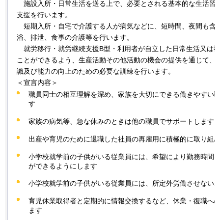
施設
入所・日常生活を送る上で、必要とされる基本的な生活習
支援を行います。
短期
入所・自宅で介護する人が病気などに、短時間、夜間も含
浴、排泄、食事の介護等を行います。
就労
移行・就労継続支援B型・利用者が自立した日常生活又は
ことができるよう、生産活動その他活動の機会の提供を通じて、
識及び能力の向上のための必要な訓練を行います。
＜宣言内容＞
職員同士の相互理解を深め、家族を大切にできる働きやすい
す
家族の病気等、急な休みのときは他の職員でサポートします
出産や育児のために退職した社員の再雇用に積極的に取り組
小学校就学前の子供がいる従業員には、希望により勤務時間
ができるようにします
小学校就学前の子供がいる従業員には、所定外労働させない
育児休業取得者と定期的に情報交換するなど、休業・復職へ
ます