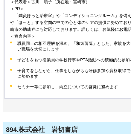
＜代表者＞古川
順
子（所在地：宮崎市）
＜PR＞
「
鍼灸ほっと治療室」や「コンディショニングルーム」を備え、
や「ほっと」する空間の中での心と体のケアの提供に努めており
崎市の助成券にも対応しております。詳しくは、お気軽にお電話
＜宣言内容＞
職員同士の相互理解を深め、「和気藹藹」とした、家族を大
い職場を大切にします
子どもをもつ従業員の学校行事やPTA活動への積極的な参加
子育てをしながら、仕事をしながらも研修参加や資格取得で
に努めます
セミナー等に参加し、両立についての啓発に努めます
894
.株式会社
岩切書店