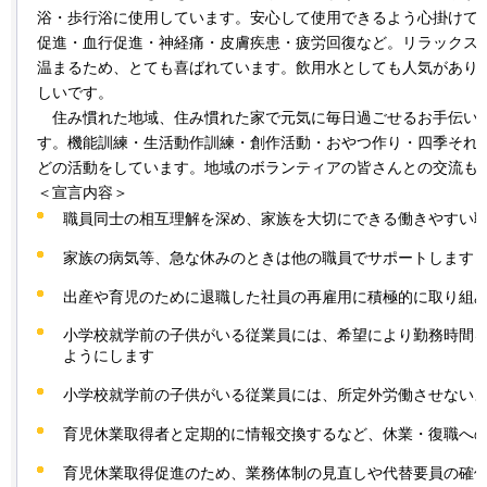
浴・歩行浴に使用しています。安心して使用できるよう心掛けて
促進・血行促進・神経痛・皮膚疾患・疲労回復など。リラックス
温まるため、とても喜ばれています。飲用水としても人気があり
しいです。
住
み慣れた地域、住み慣れた家で元気に毎日過ごせるお手伝い
す。機能訓練・生活動作訓練・創作活動・おやつ作り・四季それ
どの活動をしています。地域のボランティアの皆さんとの交流も
＜宣言内容＞
職員同士の相互理解を深め、家族を大切にできる働きやすい
家族の病気等、急な休みのときは他の職員でサポートします
出産や育児のために退職した社員の再雇用に積極的に取り組
小学校就学前の子供がいる従業員には、希望により勤務時間
ようにします
小学校就学前の子供がいる従業員には、所定外労働させない
育児休業取得者と定期的に情報交換するなど、休業・復職へ
育児休業取得促進のため、業務体制の見直しや代替要員の確