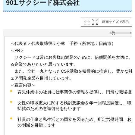
901
.サクシード株式会社
画面サイズで表示
＜代表者＞代表取締役：小林
千
裕（所在地：日南市）
＜PR＞
サク
シードは常にお客様の満足のために。信頼関係を大切に。
る企業でありたいと思っています。
また
、全社一丸となったCSR活動を積極的に推進し、豊かな社
ェア開発企業を目指しています。
＜宣言内容＞
育児休業中の社員に仕事関係の情報を提供し、円滑な職場復
女性の職域拡大に関する検討懇談会を年一回程度開催し、職
払拭のための意識啓発を行います
社員の仕事と私生活との両立を図るため、所定労働時間、お
の削減を目指します